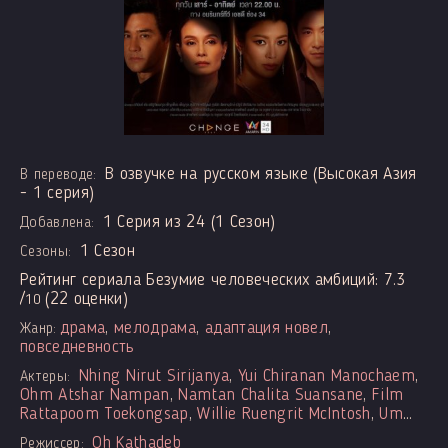
В озвучке на русском языке (Высокая Азия
В переводе:
- 1 серия)
1 Серия из 24 (1 Сезон)
Добавлена:
1 Сезон
Сезоны:
Рейтинг сериала Безумие человеческих амбиций:
7.3
/
(
22
оценки)
10
драма
,
мелодрама
,
адаптация новел
,
Жанр:
повседневность
Nhing Nirut Sirijanya
,
Yui Chiranan Manochaem
,
Актеры:
Ohm Atshar Nampan
,
Namtan Chalita Suansane
,
Film
Rattapoom Toekongsap
,
Willie Ruengrit McIntosh
,
Um
Apasiri Nitibhon
,
Aimee Morakot Sangtaweep
,
Boy
Oh Kathadeb
Режиссер: