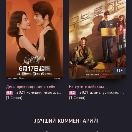
18+
Все серии
Все серии
День превращения в тебя
На пути к небесам
2021
комедия, мелодрама, романтика, про призраков, демонов и сверхъестественное, фэнтези
2021
драма, убийство, повседневность, смерть
8.5
9.2
(1 Сезон)
(1 Сезон)
ЛУЧШИЙ КОММЕНТАРИЙ!