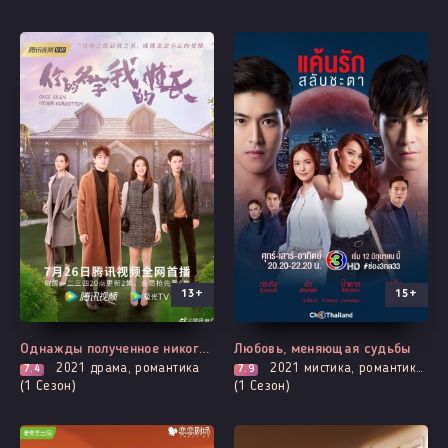
13+
15+
Все серии
Выходит - 4 Серия
Однажды полученное никогда не забыть
Любовь, меняющая судьбы
2021
драма, романтика
2021
мистика, романтика, про призраков, демонов и сверхъестественное
7.4
7.9
(1 Сезон)
(1 Сезон)