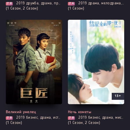
2019
дружба, драма, про молодость и любовь, броманс, повседневность, романтика, про школу и школьников
2019
драма, мелодрама, про молодость и любовь, адаптация новел, повседневность, романтика, про школу и школьников
7.8
7.4
(1 Сезон, 2 Сезон)
(1 Сезон)
13+
Выходит - 56 Серия
Все серии
Великий умелец
Ночь кометы
2019
бизнес, драма, история, романтика
2019
бизнес, драма, мистика, романтика, фэнтези
7.8
7.8
(1 Сезон)
(1 Сезон, 2 Сезон)