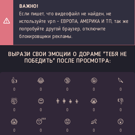
ВАЖНО!
Если пишет, что видеофайл не найден, не
используйте vpn - ЕВРОПА, АМЕРИКА И ТП, так же
попробуйте другой браузер, отключите
блокировщики рекламы.
ВЫРАЗИ СВОИ ЭМОЦИИ О ДОРАМЕ "ТЕБЯ НЕ
ПОБЕДИТЬ" ПОСЛЕ ПРОСМОТРА:
👍
😂
🔞
🤪
🔪
0
0
0
0
0
🤯
😍
👨‍👩‍👧‍👦
😭
👎
0
0
0
0
0
😱
😴
😡
👶
😲
0
0
0
0
0