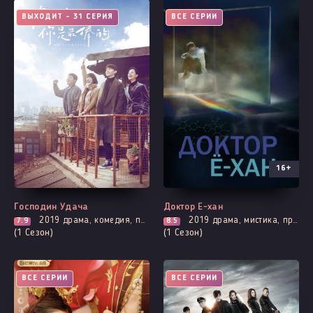
ВЫХОДИТ - 31 СЕРИЯ
ВСЕ СЕРИИ
16+
Господин Удача
Доктор Ё-хан
2019
драма, комедия, повседневность, романтика
2019
драма, мистика, про врачей и медицину, трагическое прошлое, адаптация новел, повседневность, романтика
7.9
8.5
(1 Сезон)
(1 Сезон)
ВСЕ СЕРИИ
ВСЕ СЕРИИ