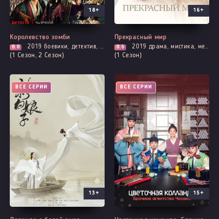
18+
16+
Королевство зомби
Прекрасный мир
2019
боевики, детектив, история, борьба за власть, вебтун, политика, триллер, ужасы
2019
драма, мистика, мелодрама, повседневность, расследование, триллер, про школу и школьников
8.8
8.6
(1 Сезон, 2 Сезон)
(1 Сезон)
ВСЕ СЕРИИ
ВСЕ СЕРИИ
13+
15+