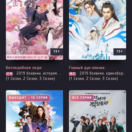
13+
13+
Бесподобная леди
Горный дух клинка
2019
боевики, история, комедия, мелодрама, романтика, фэнтези
2019
боевики, единоборства, комедия, мелодрама, броманс, романтика, сянься, фэнтези
7.8
8.2
(1 Сезон, 2 Сезон, 3 Сезон)
(1 Сезон, 2 Сезон, 3 Сезон)
ВЫХОДИТ - 15 СЕРИЯ
ВСЕ СЕРИИ