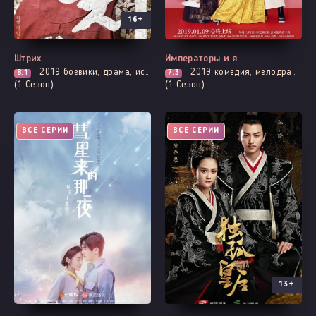
16+
Штрих
Императоры и я
2019
боевики, драма, история, приключения, борьба за власть, броманс, политика
2019
комедия, мелодрама, приключения, романтика, фэнтези
8.1
7.3
(1 Сезон)
(1 Сезон)
ВСЕ СЕРИИ
ВСЕ СЕРИИ
13+