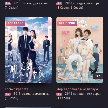
2019
бизнес, драма, история, романтика
2019
комедия, мелодрама, романтика, фантастика, фэнтези
7.8
8.4
(1 Сезон)
(1 Сезон, 2 Сезон)
ВСЕ СЕРИИ
ВСЕ СЕРИИ
15+
Только красота
Мир задолжал мне первую любовь
2019
драма, романтика, про призраков, демонов и сверхъестественное, фэнтези
2019
комедия, мелодрама, про молодость и любовь, повседневность, романтика
7.2
8.2
(1 Сезон)
(1 Сезон)