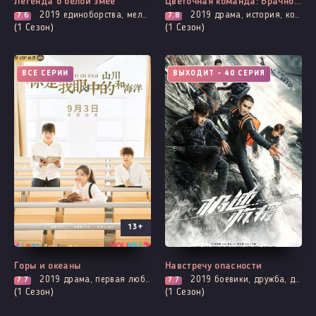
Легенда о белой змее
Цветочная команда: Брачное агентство Чосона
2019
единоборства, мелодрама, романтика, фэнтези, демоны
2019
драма, история, комедия, трагическое прошлое, мелодрама, романтика
7.6
7.8
(1 Сезон)
(1 Сезон)
ВСЕ СЕРИИ
ВЫХОДИТ - 40 СЕРИЯ
13+
Горы и океаны
Навстречу опасности
2019
драма, первая любовь, комедия, мелодрама, про молодость и любовь, романтика, про школу и школьников
2019
боевики, дружба, драма, про врачей и медицину, броманс
7.7
7.7
(1 Сезон)
(1 Сезон)