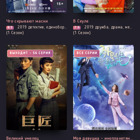
15+
Что скрывают маски
В Сеуле
2019
детектив, единоборства, мистика, комедия, мелодрама, расследование, романтика
2019
дружба, драма, мелодрама, про молодость и любовь, про школу и школьников
8.5
7.6
(1 Сезон)
(1 Сезон)
ВЫХОДИТ - 56 СЕРИЯ
ВСЕ СЕРИИ
Великий умелец
Моя девушка – инопланетянка