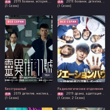
2019
боевики, история, мистика, расследование, триллер, смерть
2019
боевики, детектив, мистика, криминал, расследование
7.8
7.9
(1 Сезон)
(1 Сезон)
ВСЕ СЕРИИ
ВСЕ СЕРИИ
15+
Бесстрашный
Радиологическое отделение
2019
детектив, мистика, криминал, расследование, про призраков, демонов и сверхъестественное, триллер, фэнтези, смерть
2019
драма, адаптация манги, мистика, про врачей и медицину
7.8
8.2
(1 Сезон)
(1 Сезон, 2 Сезон)