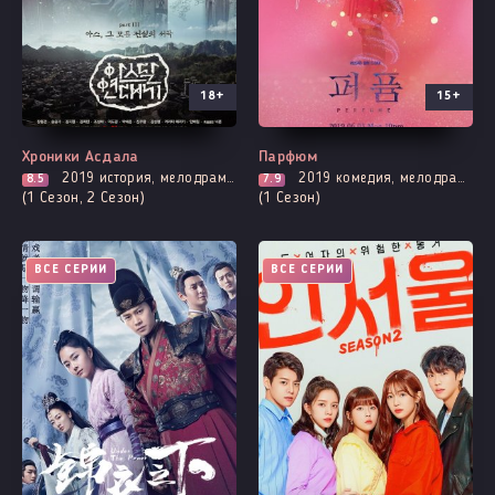
18+
15+
Хроники Асдала
Парфюм
2019
история, мелодрама, борьба за власть, политика, романтика, фэнтези
2019
комедия, мелодрама, романтика, про призраков, демонов и сверхъестественное, фэнтези
8.5
7.9
(1 Сезон, 2 Сезон)
(1 Сезон)
ВСЕ СЕРИИ
ВСЕ СЕРИИ