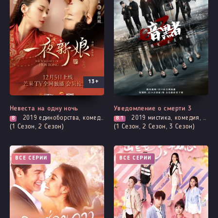
13+
Невеста на одну ночь
Уведомление о смерти 3
2019
единоборства, комедия, мелодрама, романтика
2019
мистика, комедия, убийство, расследование, смерть
8
8.1
(1 Сезон, 2 Сезон)
(1 Сезон, 2 Сезон, 3 Сезон)
ВСЕ СЕРИИ
ВСЕ СЕРИИ