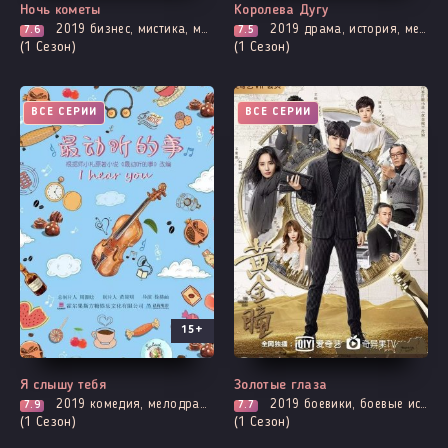
Ночь кометы
Королева Дугу
2019
бизнес, мистика, мелодрама, романтика, фэнтези
2019
драма, история, мелодрама, политика, романтика
7.6
7.5
(1 Сезон)
(1 Сезон)
ВСЕ СЕРИИ
ВСЕ СЕРИИ
15+
Я слышу тебя
Золотые глаза
2019
комедия, мелодрама, музыкальные, про молодость и любовь, романтика
2019
боевики, боевые искусства, трагическое прошлое, приключения, романтика, фэнтези
7.9
7.7
(1 Сезон)
(1 Сезон)