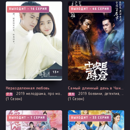
ВЫХОДИТ - 16 СЕРИЯ
ВЫХОДИТ - 46 СЕРИЯ
13+
Неразделенная любовь
Самый длинный день в Чанъане
2019
мелодрама, про молодость и любовь, повседневность, романтика
2019
боевики, детектив, история, борьба за власть, политика, триллер
7.9
8.4
(1 Сезон)
(1 Сезон)
ВЫХОДИТ - 1 СЕРИЯ
ВЫХОДИТ - 33 СЕРИЯ