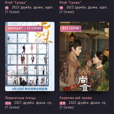
Клуб "Среда"
Клуб "Среда"
2023
дружба, драма, адаптация новел, романтика
2023
дружба, драма, адаптация новел, романтика
0
0
(1 Сезон)
(1 Сезон)
ВЫХОДИТ - 12 СЕРИЯ
ВСЕ СЕРИИ
Перелетные птицы
Королевский приём
2021
дружба, драма, про молодость и любовь, повседневность, романтика
2022
дружба, драма, про поваров и еду (кулинария), история, мелодрама, романтика
7.4
7.9
(1 Сезон)
(1 Сезон)