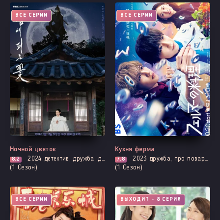
ВСЕ СЕРИИ
ВСЕ СЕРИИ
Ночной цветок
Кухня ферма
2024
детектив, дружба, драма, история, мистика, комедия, расследование
2023
дружба, про поваров и еду (кулинария), адаптация манги, броманс
8.2
7.8
(1 Сезон)
(1 Сезон)
ВСЕ СЕРИИ
ВЫХОДИТ - 8 СЕРИЯ