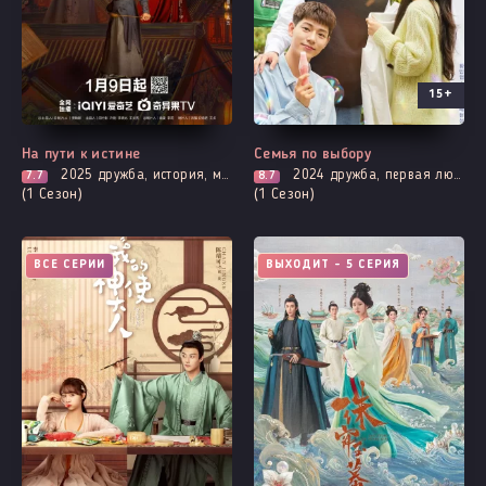
15+
На пути к истине
Семья по выбору
2025
дружба, история, мистика, расследование, про призраков, демонов и сверхъестественное, триллер, смерть
2024
дружба, первая любовь, комедия, мелодрама, про молодость и любовь, броманс, романтика
7.7
8.7
(1 Сезон)
(1 Сезон)
ВСЕ СЕРИИ
ВЫХОДИТ - 5 СЕРИЯ