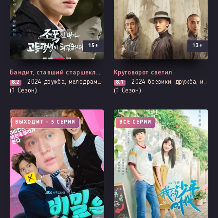
15+
13+
Бандит, ставший старшеклассником
Круговорот светил
2024
дружба, мелодрама, про молодость и любовь, повседневность, фэнтези
2024
боевики, дружба, история, мистика, приключения, расследование
8.2
8.1
(1 Сезон)
(1 Сезон)
ВЫХОДИТ - 5 СЕРИЯ
ВСЕ СЕРИИ