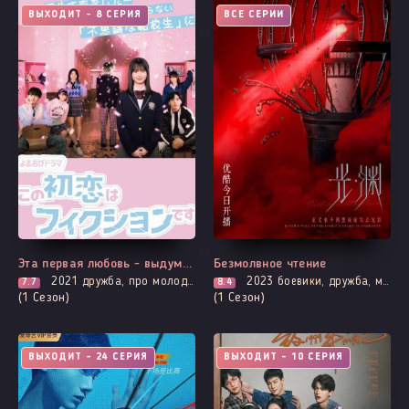
ВЫХОДИТ - 8 СЕРИЯ
ВСЕ СЕРИИ
Эта первая любовь - выдумка
Безмолвное чтение
2021
дружба, про молодость и любовь, повседневность, романтика, про школу и школьников
2023
боевики, дружба, мистика, трагическое прошлое, психология, расследование, триллер
7.7
8.4
(1 Сезон)
(1 Сезон)
ВЫХОДИТ - 24 СЕРИЯ
ВЫХОДИТ - 10 СЕРИЯ