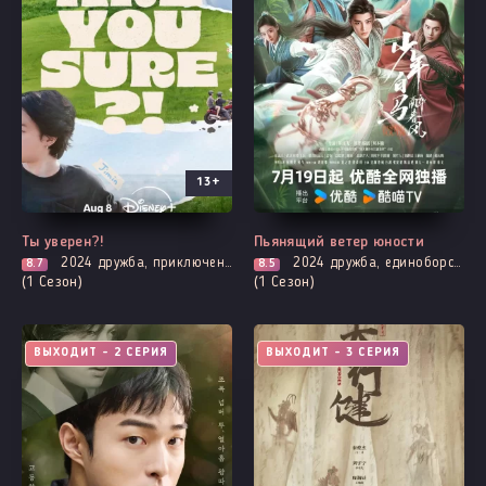
13+
Ты уверен?!
Пьянящий ветер юности
2024
дружба, приключения
2024
дружба, единоборства, про молодость и любовь, адаптация новел, фэнтези
8.7
8.5
(1 Сезон)
(1 Сезон)
ВЫХОДИТ - 2 СЕРИЯ
ВЫХОДИТ - 3 СЕРИЯ