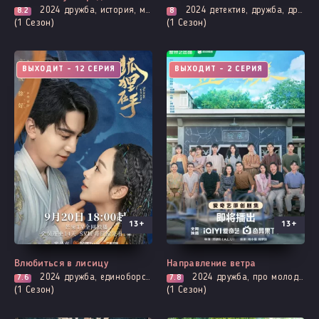
2024
дружба, история, мистика, романтика, фэнтези, демоны
2024
детектив, дружба, драма, комедия, ситком, фэнтези
8.2
8
(1 Сезон)
(1 Сезон)
ВЫХОДИТ - 12 СЕРИЯ
ВЫХОДИТ - 2 СЕРИЯ
13+
13+
Влюбиться в лисицу
Направление ветра
2024
дружба, единоборства, комедия, адаптация новел, романтика
2024
дружба, про молодость и любовь, приключения, повседневность, романтика
7.6
7.8
(1 Сезон)
(1 Сезон)