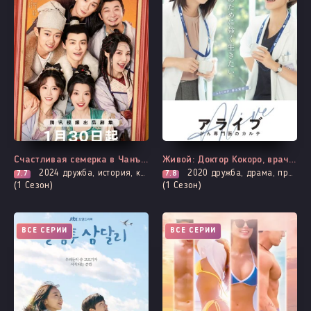
Счастливая семерка в Чанъане
Живой: Доктор Кокоро, врач-онколог
2024
дружба, история, комедия, романтика
2020
дружба, драма, про врачей и медицину
7.7
7.8
(1 Сезон)
(1 Сезон)
ВСЕ СЕРИИ
ВСЕ СЕРИИ