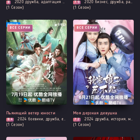
2020
дружба, адаптация манги, комедия, мелодрама, музыкальные, романтика, про школу и школьников
2020
бизнес, дружба, разбитое сердце, комедия, мелодрама, повседневность, романтика
8
7.9
(1 Сезон)
(1 Сезон)
ВСЕ СЕРИИ
ВСЕ СЕРИИ
Пьянящий ветер юности
Моя дерзкая девушка
2024
боевики, дружба, единоборства, мелодрама, про молодость и любовь, фэнтези
2024
дружба, история, мистика, комедия, убийство, расследование, романтика, смерть
8.4
7.2
(1 Сезон)
(1 Сезон)