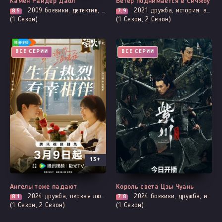
Камен Райдер Дабл
Ветер поднимается в Сичжоу
2009
боевики, детектив, дружба, мистика, броманс, про суперсилу и сверхспособности, фантастика
2021
дружба, история, адаптация новел, романтика
8.5
7.9
(1 Сезон)
(1 Сезон, 2 Сезон)
ВСЕ СЕРИИ
ВСЕ СЕРИИ
13+
Ангелы тоже падают
Король света Цзы Чуань
2024
дружба, первая любовь, мелодрама, повседневность, романтика
2024
боевики, дружба, история, борьба за власть, адаптация новел, фэнтези
8.1
7.8
(1 Сезон, 2 Сезон)
(1 Сезон)