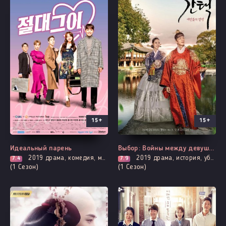
15+
15+
Выходит - 35 Серия
Все серии
Идеальный парень
Выбор: Войны между девушками
2019
драма, комедия, мелодрама, романтика, фантастика, фэнтези
2019
драма, история, убийство, борьба за власть, политика, романтика, фэнтези
7.4
7.9
(1 Сезон)
(1 Сезон)