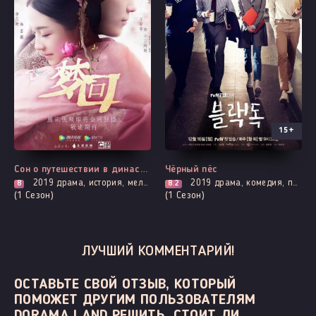
15+
Все серии
Все серии
Сон о путешествии в династию Цинь
Чёрный пёс
2019
драма, история, мелодрама, борьба за власть, адаптация новел, романтика, про призраков, демонов и сверхъестественное
2019
драма, комедия, повседневность, про школу и школьников
8
8.2
(1 Сезон)
(1 Сезон)
ЛУЧШИЙ КОММЕНТАРИЙ!
ОСТАВЬТЕ СВОЙ ОТЗЫВ, КОТОРЫЙ
ПОМОЖЕТ ДРУГИМ ПОЛЬЗОВАТЕЛЯМ
DORAMA LAND РЕШИТЬ, СТОИТ ЛИ