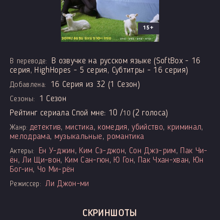
15+
В озвучке на русском языке (SoftBox - 16
В переводе:
серия, HighHopes - 5 серия, Субтитры - 16 серия)
16 Серия из 32 (1 Сезон)
Добавлена:
1 Сезон
Сезоны:
Рейтинг сериала Спой мне:
10
/
(
2
голоса)
10
детектив
,
мистика
,
комедия
,
убийство
,
криминал
,
Жанр:
мелодрама
,
музыкальные
,
романтика
Ён У-джин
,
Ким Сэ-джон
,
Сон Джэ-рим
,
Пак Чи-
Актеры:
ён
,
Ли Щи-вон
,
Ким Сан-гюн
,
Ю Гон
,
Пак Чхан-хван
,
Юн
Бог-ин
,
Чо Ми-рён
Ли Джон-ми
Режиссер:
СКРИНШОТЫ