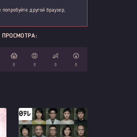
е попробуйте другой браузер,
 ПРОСМОТРА:
😱
😡
👶
😲
0
0
0
0