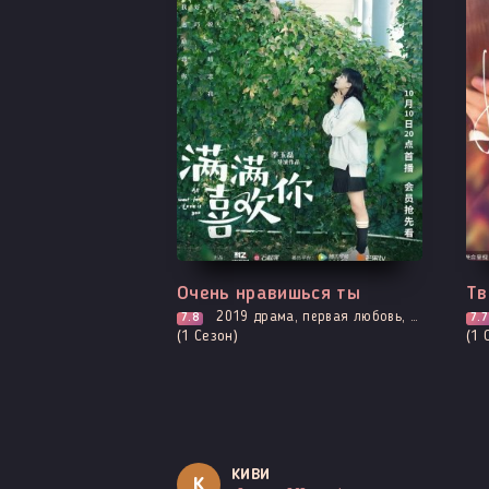
Выходит - 26 Серия
Вс
Очень нравишься ты
Тв
2019
драма, первая любовь, комедия, мелодрама, повседневность, романтика, про школу и школьников
7.8
7.7
(1 Сезон)
(1 
КИВИ
К