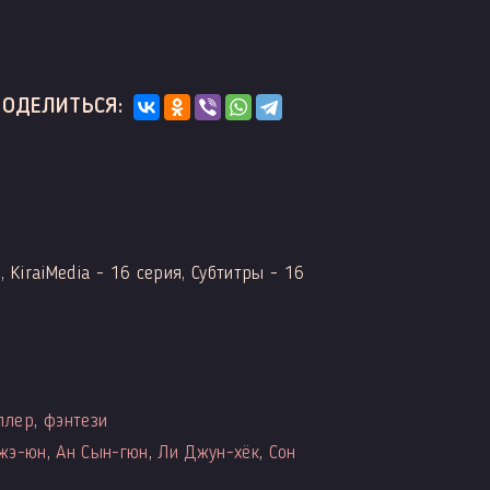
ПОДЕЛИТЬСЯ:
 KiraiMedia - 16 серия, Субтитры - 16
ллер
,
фэнтези
жэ-юн
,
Ан Сын-гюн
,
Ли Джун-хёк
,
Сон