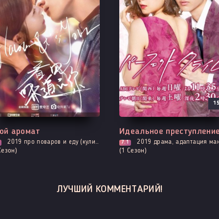
1
е серии
Все серии
ой аромат
Идеальное преступлени
2019
про поваров и еду (кулинария), комедия, мелодрама, романтика, про призраков, демонов и сверхъестественное, фэнтези
2019
драма, адаптация манги, мелодрама, романт
7.1
Сезон)
(1 Сезон)
ЛУЧШИЙ КОММЕНТАРИЙ!