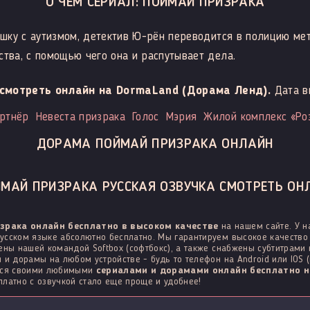
О ЧЕМ СЕРИАЛ: ПОЙМАЙ ПРИЗРАКА
шку с аутизмом, детектив Ю-рён переводится в полицию ме
ва, с помощью чего она и распутывает дела.
смотреть онлайн на DormaLand (Дорама Ленд).
Дата в
ртнёр
Невеста призрака
Голос
Мэрия
Жилой комплекс «Ро
ДОРАМА ПОЙМАЙ ПРИЗРАКА ОНЛАЙН
МАЙ ПРИЗРАКА РУССКАЯ ОЗВУЧКА СМОТРЕТЬ ОНЛ
зрака онлайн бесплатно в высоком качестве
на нашем сайте. У 
усском языке абсолютно бесплатно. Мы гарантируем высокое качество 
ены нашей командой Softbox (софтбокс), а также снабжены субтитрами
 и дорамы на любом устройстве - будь то телефон на Android или IOS (
ться своими любимыми
сериалами и дорамами онлайн бесплатно н
латно с озвучкой стало еще проще и удобнее!