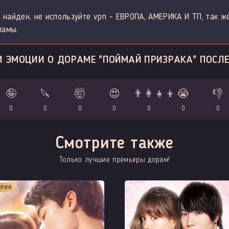
 найден, не используйте vpn - ЕВРОПА, АМЕРИКА И ТП, так ж
ламы.
И ЭМОЦИИ О ДОРАМЕ "ПОЙМАЙ ПРИЗРАКА" ПОСЛЕ
🤪
🔪
🤯
😍
👨‍👩‍👧‍👦
😭
👎
0
0
0
0
0
0
0
Смотрите также
Только лучшие премьеры дорам!