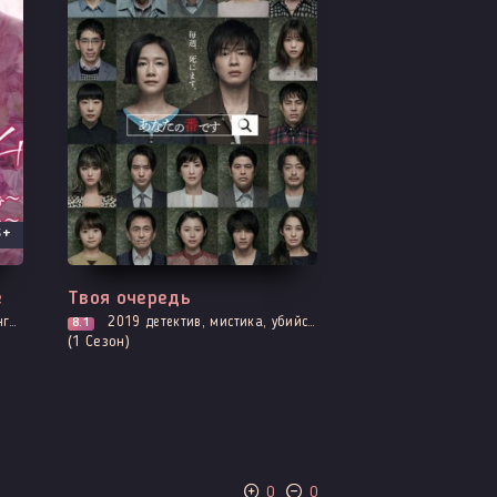
5+
Все серии
е
Твоя очередь
ика
2019
детектив, мистика, убийство, криминал, расследование, романтика, смерть
8.1
(1 Сезон)
0
0