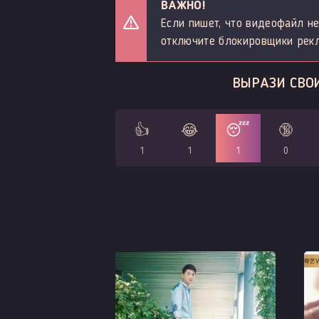
ВАЖНО!
Если пишет, что видеофайл не
отключите блокировщики рек
ВЫРАЗИ СВО
👍
😂
😴
🔞
1
1
1
0