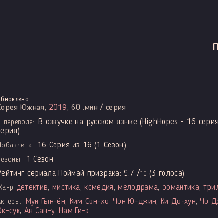
Обновлено:
Корея Южная,
2019
, 60 .мин / серия
В озвучке на русском языке (HighHopes - 16 серия,
В переводе:
серия)
16 Серия из 16 (1 Сезон)
Добавлена:
1 Сезон
Сезоны:
Рейтинг сериала Поймай призрака:
9.7
/
(
3
голоса)
10
детектив
,
мистика
,
комедия
,
мелодрама
,
романтика
,
три
Жанр:
Мун Гын-ён
,
Ким Сон-хо
,
Чон Ю-джин
,
Ки До-хун
,
Чо Д
Актеры:
Ок-сук
,
Ан Сан-у
,
Нам Ги-э