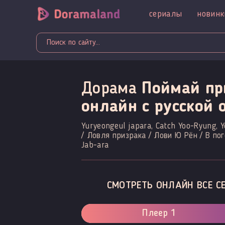
сериалы
новинк
Дорама
Поймай пр
онлайн c русской 
Yuryeongeul japara, Catch Yoo-Ryung, 
/ Ловля призрака / Лови Ю Рён / В пог
Jab-ara
СМОТРЕТЬ ОНЛАЙН ВСЕ С
Плеер 1