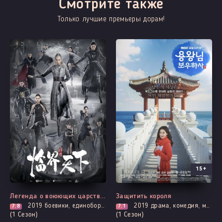
Смотрите также
Только лучшие премьеры дорам!
15+
Все серии
Все серии
Легенда о воюющих царствах: Мир в кризисе
Защитить короля
2019
боевики, единоборства, мелодрама, броманс, фэнтези
2019
драма, комедия, мелодрама, романтика
7.8
7.1
(1 Сезон)
(1 Сезон)