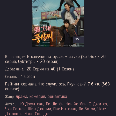
15+
В озвучке на русском языке (SoftBox - 20
В переводе:
серия, Субтитры - 20 серия)
20 Серия из 40 (1 Сезон)
Добавлена:
1 Сезон
Сезоны:
Рейтинг сериала Что случилось, Пхун-сан?:
7.6
/
(
668
10
оценок)
драма
,
комедия
,
романтика
Жанр:
Ю Джун-сан
,
Ли Щи-ён
,
Чон Хе-бин
,
О Джи-хо
,
Актеры:
Чха Со-вон
,
Щин Дон-ми
,
Пак Ин-хван
,
Ли Бо-хи
,
Чхве
Дэ-чхоль
,
Чхве Сон-джэ