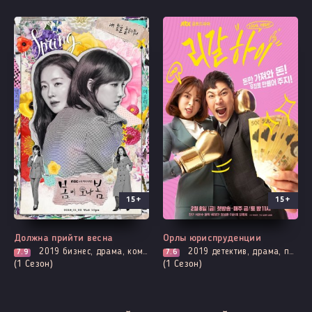
15+
15+
Выходит - 16 Серия
Все серии
Должна прийти весна
Орлы юриспруденции
2019
бизнес, драма, комедия, мелодрама, броманс, фэнтези
2019
детектив, драма, про закон прокуроров и адвокатов, мистика, комедия
7.9
7.6
(1 Сезон)
(1 Сезон)