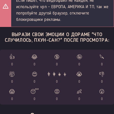
Если пишет, что видеофайл не найден, не
используйте vpn - ЕВРОПА, АМЕРИКА И ТП, так же
попробуйте другой браузер, отключите
блокировщики рекламы.
ВЫРАЗИ СВОИ ЭМОЦИИ О ДОРАМЕ "ЧТО
СЛУЧИЛОСЬ, ПХУН-САН?" ПОСЛЕ ПРОСМОТРА:
👍
😂
🔞
🤪
🔪
0
0
0
0
0
🤯
😍
👨‍👩‍👧‍👦
😭
👎
0
0
0
0
0
😱
😴
😡
👶
😲
0
0
0
0
0