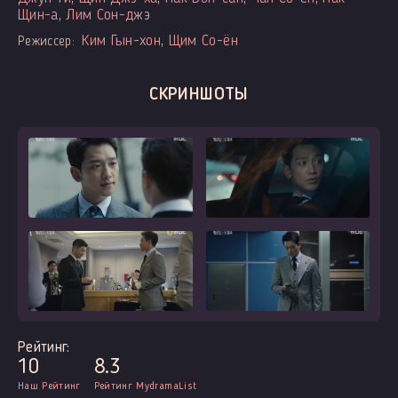
Щин-а
,
Лим Сон-джэ
Ким Гын-хон
,
Щим Со-ён
Режиссер:
СКРИНШОТЫ
Рейтинг:
10
8.3
Наш Рейтинг
Рейтинг MydramaList