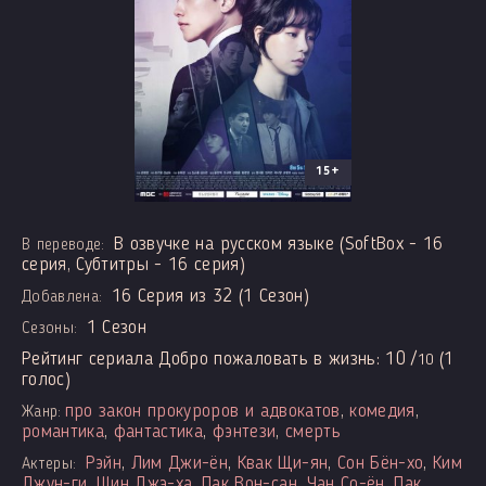
15+
В озвучке на русском языке (SoftBox - 16
В переводе:
серия, Субтитры - 16 серия)
16 Серия из 32 (1 Сезон)
Добавлена:
1 Сезон
Сезоны:
Рейтинг сериала Добро пожаловать в жизнь:
10
/
(
1
10
голос)
про закон прокуроров и адвокатов
,
комедия
,
Жанр:
романтика
,
фантастика
,
фэнтези
,
смерть
Рэйн
,
Лим Джи-ён
,
Квак Щи-ян
,
Сон Бён-хо
,
Ким
Актеры:
Джун-ги
,
Щин Джэ-ха
,
Пак Вон-сан
,
Чан Со-ён
,
Пак