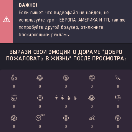
ВАЖНО!
Если пишет, что видеофайл не найден, не
используйте vpn - ЕВРОПА, АМЕРИКА И ТП, так же
попробуйте другой браузер, отключите
блокировщики рекламы.
ВЫРАЗИ СВОИ ЭМОЦИИ О ДОРАМЕ "ДОБРО
ПОЖАЛОВАТЬ В ЖИЗНЬ" ПОСЛЕ ПРОСМОТРА:
👍
😂
🔞
🤪
🔪
0
0
0
0
0
🤯
😍
👨‍👩‍👧‍👦
😭
👎
0
0
0
0
0
😱
😴
😡
👶
😲
0
0
0
0
0