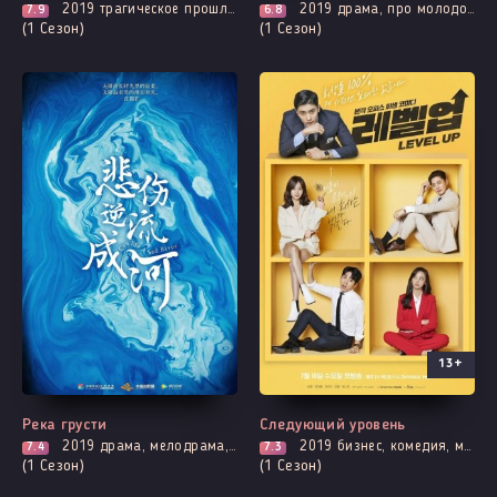
2019
трагическое прошлое, мелодрама, романтика
2019
драма, про молодость и любовь, романтика
7.9
6.8
(1 Сезон)
(1 Сезон)
13+
Все серии
Все серии
Река грусти
Следующий уровень
2019
драма, мелодрама, про молодость и любовь, адаптация новел, романтика
2019
бизнес, комедия, мелодрама, романтика
7.4
7.3
(1 Сезон)
(1 Сезон)