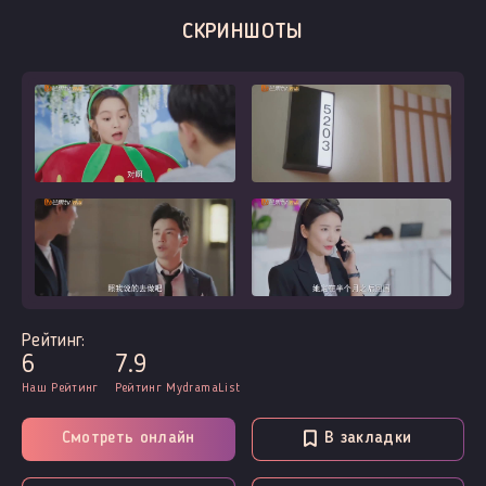
СКРИНШОТЫ
Рейтинг:
6
7.9
Наш Рейтинг
Рейтинг MydramaList
Смотреть онлайн
В закладки