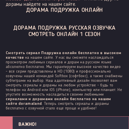
дорамы найдете на нашем сайте.
ДОРАМА ПОДРУЖКА ОНЛАЙН
ДОРАМА ПОДРУЖКА РУССКАЯ ОЗВУЧКА
СМОТРЕТЬ ОНЛАЙН 1 СЕЗОН
Смотреть сериал Подружка онлайн бесплатно в высоком
качестве
на нашем сайте. У нас вы сможете наслаждаться
просмотром любимых сериалов и дорам на русском языке
абсолютно бесплатно. Мы гарантируем высокое качество видео
- все серии представлены в HD (1080) и профессионально
озвучены нашей командой Softbox (софтбокс), а также снабжены
субтитрами на выбор. Наш адаптивный дизайн позволяет вам
смотреть сериалы и дорамы на любом устройстве - будь то
телефон на Android или IOS (iPhone), компьютер или планшет. Не
упустите возможность насладиться своими любимыми
сериалами и дорамами онлайн бесплатно на нашем
сайте doramaland
. Теперь смотреть сериалы и дорамы
бесплатно с озвучкой стало еще проще и удобнее!
ВАЖНО!