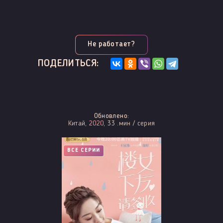
Не работает?
ПОДЕЛИТЬСЯ:
Обновлено:
Китай,
2020
, 33 .мин / серия
ВСЕ СЕРИИ