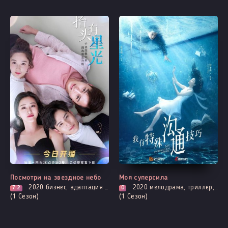
Выходит - 36 Серия
Все серии
Посмотри на звездное небо
Моя суперсила
2020
бизнес, адаптация новел, романтика, триллер
2020
мелодрама, триллер, фэнтези
7.2
0
(1 Сезон)
(1 Сезон)