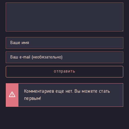
отправить
Комментариев еще нет. Вы можете стать
первым!