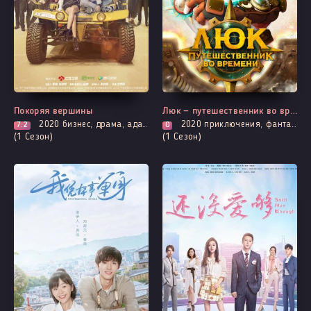
Все серии
Все серии
Покоряя вершины
Люк — путешественник во времени
2020
бизнес, драма, адаптация новел, романтика
2020
приключения, фантастика
7.2
0
(1 Сезон)
(1 Сезон)