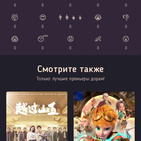
0
0
0
0
0
🤯
😍
👨‍👩‍👧‍👦
😭
👎
0
0
0
0
0
😱
😴
😡
👶
😲
0
0
0
0
0
Смотрите также
Только лучшие премьеры дорам!