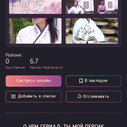
Рейтинг:
0
6.7
Наш Рейтинг
Рейтинг MydramaList
Смотреть онлайн
В закладки
Добавить в список
Отслеживать
О ЧЕМ СЕРИАЛ: ТЫ МОЙ ПЕРСИК