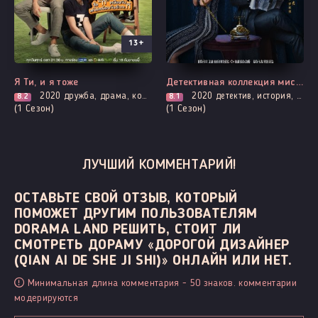
13+
Все серии
Все серии
Я Ти, и я тоже
Детективная коллекция мисс Эс
2020
дружба, драма, комедия, про молодость и любовь, броманс, ситком
2020
детектив, история, мистика, мелодрама, расследование, романтика
8.2
8.1
(1 Сезон)
(1 Сезон)
ЛУЧШИЙ КОММЕНТАРИЙ!
ОСТАВЬТЕ СВОЙ ОТЗЫВ, КОТОРЫЙ
ПОМОЖЕТ ДРУГИМ ПОЛЬЗОВАТЕЛЯМ
DORAMA LAND РЕШИТЬ, СТОИТ ЛИ
СМОТРЕТЬ ДОРАМУ «ДОРОГОЙ ДИЗАЙНЕР
(QIAN AI DE SHE JI SHI)» ОНЛАЙН ИЛИ НЕТ.
Минимальная длина комментария - 50 знаков. комментарии
модерируются