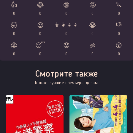
👍
😂
🔞
🤪
🔪
0
0
0
0
0
🤯
😍
👨‍👩‍👧‍👦
😭
👎
0
0
0
0
0
😱
😴
😡
👶
😲
0
0
0
0
0
Смотрите также
Только лучшие премьеры дорам!