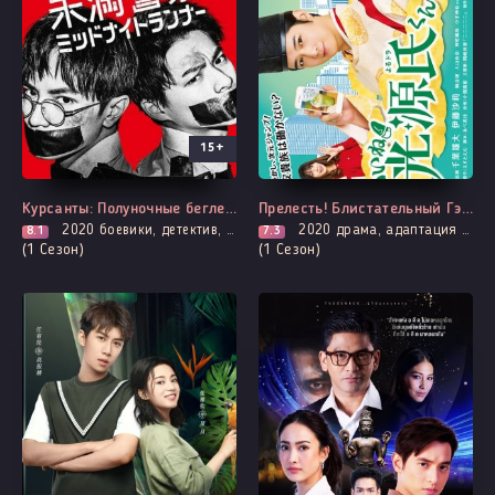
15+
Выходит - 8 Серия
Все серии
Курсанты: Полуночные беглецы
Прелесть! Блистательный Гэндзи
2020
боевики, детектив, дружба, мистика, комедия, криминал, броманс, расследование, триллер
2020
драма, адаптация манги, комедия, романтика, фэнтези
8.1
7.3
(1 Сезон)
(1 Сезон)