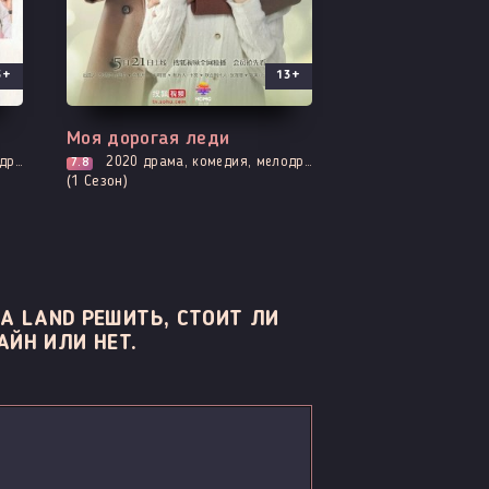
5+
13+
Все серии
Моя дорогая леди
кольников
2020
драма, комедия, мелодрама, романтика
7.8
(1 Сезон)
A LAND РЕШИТЬ, СТОИТ ЛИ
АЙН ИЛИ НЕТ.