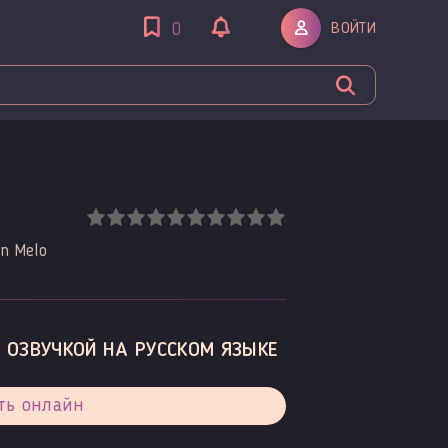
ВОЙТИ
0
an Melo
 ОЗВУЧКОЙ НА РУССКОМ ЯЗЫКЕ
ть онлайн