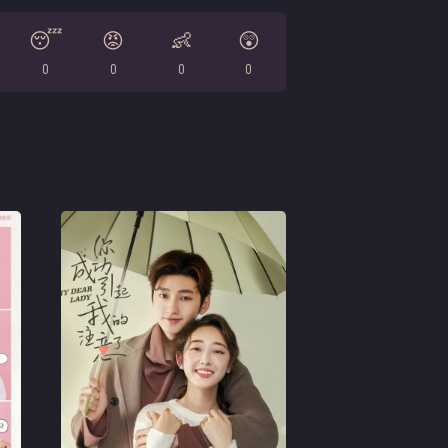
😴
😡
👶
😲
0
0
0
0