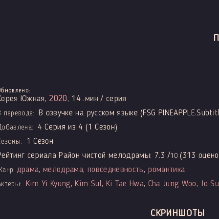
Обновлено:
Корея Южная,
2020
, 14 .мин / серия
В озвучке на русском языке (FSG PINEAPPLE.Subtitl
В переводе:
4 Серия из 4 (1 Сезон)
Добавлена:
1 Сезон
Сезоны:
Рейтинг сериала Район чистой мелодрамы:
7.3
/
(
313
оцено
10
драма
,
мелодрама
,
повседневность
,
романтика
Жанр:
Kim Yi Kyung
,
Kim Sul
,
Ki Tae Hwa
,
Cha Jung Woo
,
Jo S
Актеры:
СКРИНШОТЫ