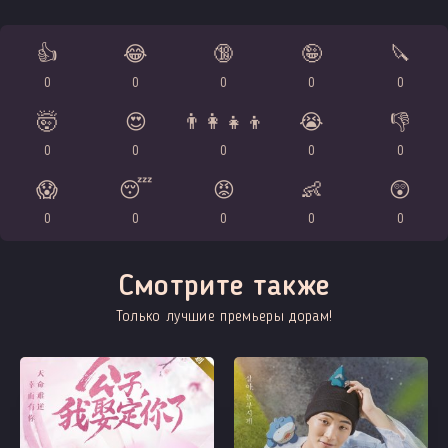
👍
😂
🔞
🤪
🔪
0
0
0
0
0
🤯
😍
👨‍👩‍👧‍👦
😭
👎
0
0
0
0
0
😱
😴
😡
👶
😲
0
0
0
0
0
Смотрите также
Только лучшие премьеры дорам!