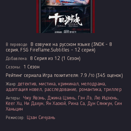
В озвучке на русском языке (3NOK - 8
В переводе:
серия, FSG Fireflame.Subtitles - 12 серия)
8 Серия из 12 (1 Сезон)
Добавлена:
1 Сезон
Сезоны:
Рейтинг сериала Игра похитителя:
7.9
/
(
345
оценок)
10
детектив
,
мистика
,
криминал
,
мелодрама
,
Жанр:
адаптация новел
,
расследование
,
романтика
,
триллер
Чжу Явэнь
,
Джина Цзинь
,
Гэн Лэ
,
Лю Ицзюнь
,
Актеры:
Keer Xu
,
Ни Дахун
,
Ян Хаоюй
,
Рина Са
,
Дун Сянжун
,
Син
Ханьцин
Цзан Сичуань
Режиссер: