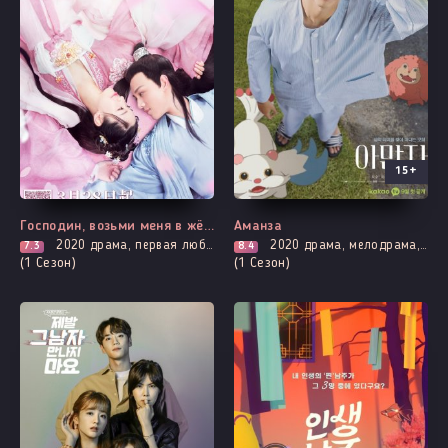
15+
Выходит - 4 Серия
Все серии
Господин, возьми меня в жёны
Аманза
2020
драма, первая любовь, история, мистика, комедия, романтика
2020
драма, мелодрама, приключения, вебтун, повседневность, фэнтези
7.3
8.4
(1 Сезон)
(1 Сезон)