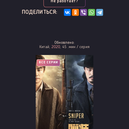
Не работает?
ПОДЕЛИТЬСЯ:
Обновлено:
Китай,
2020
, 45 .мин / серия
ВСЕ СЕРИИ