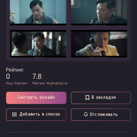
Рейтинг:
0
7.8
Наш Рейтинг
Рейтинг MydramaList
Смотреть онлайн
В закладки
Добавить в список
Отслеживать