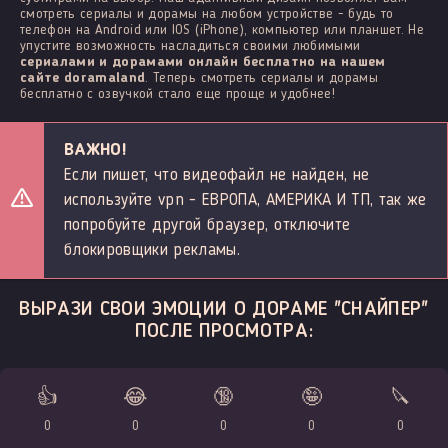
смотреть сериалы и дорамы на любом устройстве - будь то
телефон на Android или IOS (iPhone), компьютер или планшет. Не
упустите возможность насладиться своими любимыми
сериалами и дорамами онлайн бесплатно на нашем
сайте doramaland
. Теперь смотреть сериалы и дорамы
бесплатно с озвучкой стало еще проще и удобнее!
ВАЖНО!
Если пишет, что видеофайл не найден, не
используйте vpn - ЕВРОПА, АМЕРИКА И ТП, так же
попробуйте другой браузер, отключите
блокировщики рекламы.
ВЫРАЗИ СВОИ ЭМОЦИИ О ДОРАМЕ "СНАЙПЕР"
ПОСЛЕ ПРОСМОТРА:
👍
😂
🔞
🤪
🔪
0
0
0
0
0