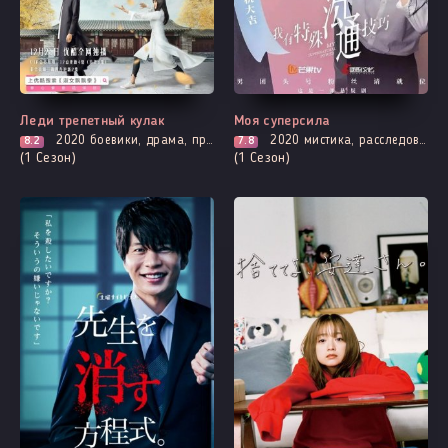
Выходит - 6 Серия
Все серии
Леди трепетный кулак
Моя суперсила
2020
боевики, драма, про молодость и любовь, адаптация новел, романтика, спорт
2020
мистика, расследование, романтика, триллер, фэнтези
8.2
7.8
(1 Сезон)
(1 Сезон)