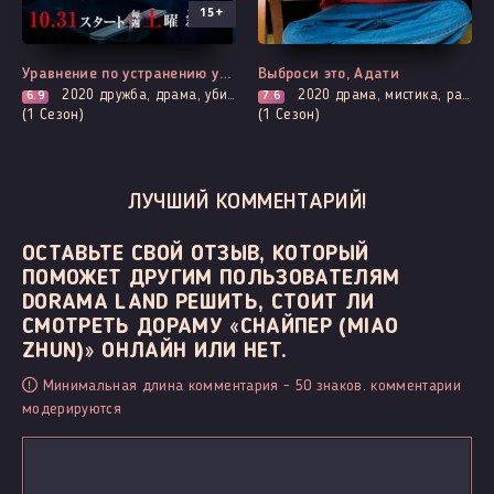
15+
Все серии
Все серии
Уравнение по устранению учителя
Выброси это, Адати
2020
дружба, драма, убийство, психология, про призраков, демонов и сверхъестественное, триллер, фэнтези, про школу и школьников
2020
драма, мистика, расследование, про призраков, демонов и сверхъестественное
6.9
7.6
(1 Сезон)
(1 Сезон)
ЛУЧШИЙ КОММЕНТАРИЙ!
ОСТАВЬТЕ СВОЙ ОТЗЫВ, КОТОРЫЙ
ПОМОЖЕТ ДРУГИМ ПОЛЬЗОВАТЕЛЯМ
DORAMA LAND РЕШИТЬ, СТОИТ ЛИ
СМОТРЕТЬ ДОРАМУ «СНАЙПЕР (MIAO
ZHUN)» ОНЛАЙН ИЛИ НЕТ.
Минимальная длина комментария - 50 знаков. комментарии
модерируются