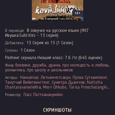
13+
В озвучке на русском языке (ФСГ
В переводе:
Ивушка.Subtitles - 13 серия)
13 Серия из 13 (1 Сезон)
Добавлена:
1 Сезон
Сезоны:
Рейтинг сериала Низший класс:
7.6
/
(
645
оценок)
10
боевики
,
дружба
,
драма
,
про молодость и любовь
,
Жанр:
романтика
,
про школу и школьников
Наннапхас Летнамчетсакун
,
Прэва Сутхампхонг
,
Актеры:
Танутчай Вийитвонгтонг
,
Сумитра Дуангкэв
,
Natticha
Chantaravareelekha
,
Miori Ohkubo
,
Tarisa Preechatangkit
,
Napaphat Worraphuttanon
,
Pakwan Noijaiboon
,
Rinrada
Пасс Паттханакумйон
Режиссер:
Inthaisong
СКРИНШОТЫ