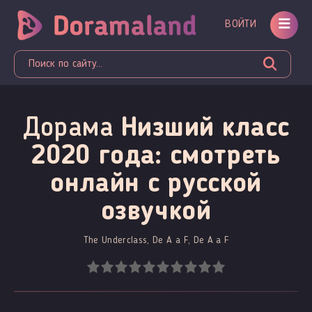
ВОЙТИ
Дорама
Низший класс
2020 года: смотреть
онлайн c русской
озвучкой
The Underclass, De A a F, De A a F