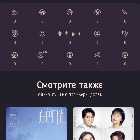
👍
😂
🔞
🤪
🔪
0
0
0
0
0
🤯
😍
👨‍👩‍👧‍👦
😭
👎
0
0
0
0
0
😱
😴
😡
👶
😲
0
0
0
0
0
Смотрите также
Только лучшие премьеры дорам!