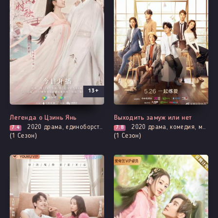
13+
Выходит - 1 Серия
Все серии
Легенда о Цзинь Янь
Выходить замуж или нет
2020
драма, единоборства, мистика, романтика
2020
драма, комедия, мелодрама, повседневность, романтика
7.4
7.8
(1 Сезон)
(1 Сезон)