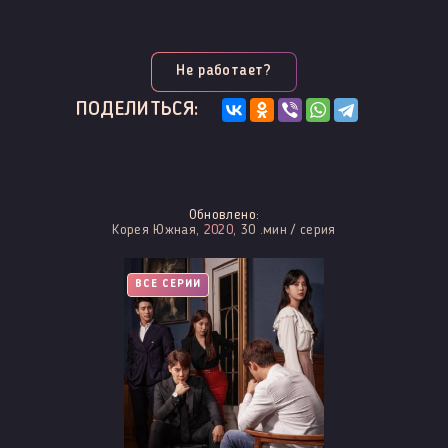
Не работает?
ПОДЕЛИТЬСЯ:
Обновлено:
Корея Южная,
2020
, 30 .мин / серия
ВСЕ СЕРИИ