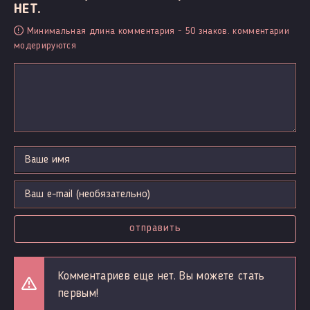
НЕТ.
Минимальная длина комментария - 50 знаков. комментарии
модерируются
отправить
Комментариев еще нет. Вы можете стать
первым!