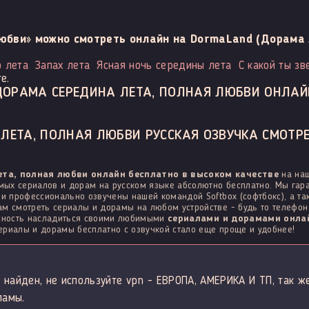
юбви» можно смотреть онлайн на DormaLand (Дорама 
р лета
Запах лета
Ясная ночь середины лета
С какой ты з
е.
ДОРАМА СЕРЕДИНА ЛЕТА, ПОЛНАЯ ЛЮБВИ ОНЛАЙ
ЛЕТА, ПОЛНАЯ ЛЮБВИ РУССКАЯ ОЗВУЧКА СМОТРЕ
ета, полная любви онлайн бесплатно в высоком качестве
на наш
ых сериалов и дорам на русском языке абсолютно бесплатно. Мы гара
 и профессионально озвучены нашей командой Softbox (софтбокс), а т
м смотреть сериалы и дорамы на любом устройстве - будь то телефон н
ожность насладиться своими любимыми
сериалами и дорамами онлай
сериалы и дорамы бесплатно с озвучкой стало еще проще и удобнее!
 найден, не используйте vpn - ЕВРОПА, АМЕРИКА И ТП, так ж
ламы.