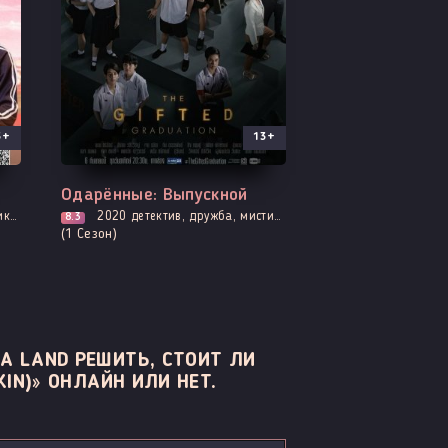
3+
13+
Все серии
Одарённые: Выпускной
 школьников
2020
детектив, дружба, мистика, борьба за власть, психология, про призраков, демонов и сверхъестественное, триллер, фэнтези, про школу и школьников
8.3
(1 Сезон)
A LAND РЕШИТЬ, СТОИТ ЛИ
IN)» ОНЛАЙН ИЛИ НЕТ.