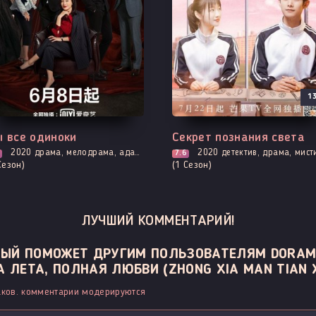
1
ходит - 5 Серия
Выходит - 11 Серия
 все одиноки
Секрет познания света
2020
драма, мелодрама, адаптация новел, повседневность, романтика
2020
детектив, драма, мистика, убийство, трагическое прошлое, мелодрама, про молодость и любовь, романтика, триллер, фантастика, про школу и
7.6
Сезон)
(1 Сезон)
ЛУЧШИЙ КОММЕНТАРИЙ!
ОРЫЙ ПОМОЖЕТ ДРУГИМ ПОЛЬЗОВАТЕЛЯМ DORAM
 ЛЕТА, ПОЛНАЯ ЛЮБВИ (ZHONG XIA MAN TIAN X
ков. комментарии модерируются