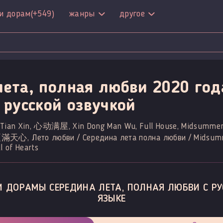
и дорам
(+549)
жанры
другое
лета, полная любви 2020 год
 русской озвучкой
n Tian Xin, 心动满屋, Xin Dong Man Wu, Full House, Midsummer i
仲夏滿天心, Лето любви / Середина лета полна любви / Midsumm
l of Hearts
И ДОРАМЫ СЕРЕДИНА ЛЕТА, ПОЛНАЯ ЛЮБВИ С РУ
ЯЗЫКЕ