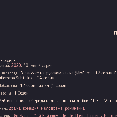
Обновлено:
Китай,
2020
, 40 .мин / серия
В озвучке на русском языке (MixFilm - 12 серия, F
В переводе:
Dilemma.Subtitles - 24 серия)
12 Серия из 24 (1 Сезон)
Добавлена:
1 Сезон
Сезоны:
Рейтинг сериала Середина лета, полная любви:
10
/
(
2
голо
10
драма
,
комедия
,
мелодрама
,
романтика
Жанр:
Ян Чаоюэ
,
Сюй Вэйчжоу
,
Ши Ши
,
Цзян Цзысинь
,
Кравд
Актеры: