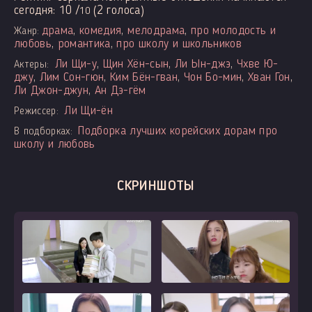
сегодня:
10
/
(
2
голоса)
10
драма
,
комедия
,
мелодрама
,
про молодость и
Жанр:
любовь
,
романтика
,
про школу и школьников
Ли Щи-у
,
Щин Хён-сын
,
Ли Ын-джэ
,
Чхве Ю-
Актеры:
джу
,
Лим Сон-гюн
,
Ким Бён-гван
,
Чон Бо-мин
,
Хван Гон
,
Ли Джон-джун
,
Ан Дэ-гём
Ли Щи-ён
Режиссер:
Подборка лучших корейских дорам про
В подборках:
школу и любовь
СКРИНШОТЫ