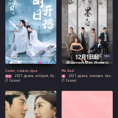
13+
Все серии
Все серии
Сияет, словно луна
Мо Бай
2021
драма, история, борьба за власть, адаптация новел, романтика
2021
драма, комедия, про молодость и любовь, романтика, про школу и школьников
7.5
8
(1 Сезон)
(1 Сезон)