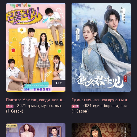
15+
Все серии
Все серии
Повтор: Момент, когда все началось заново
Единственная, которую ты не видел
2021
драма, музыкальные, про молодость и любовь, романтика, про школу и школьников
2021
единоборства, политика, романтика, про призраков, демонов и сверхъестественное
7.4
7.9
(1 Сезон)
(1 Сезон)