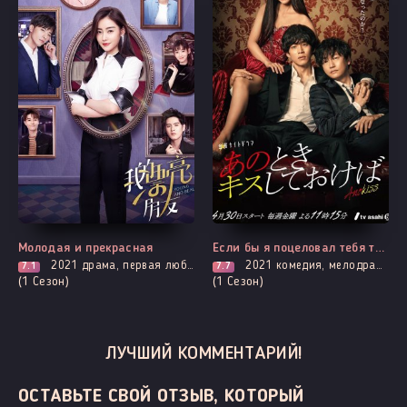
Выходит - 34 Серия
Выходит - 5 Серия
Молодая и прекрасная
Если бы я поцеловал тебя тогда
2021
драма, первая любовь, комедия, мелодрама, романтика
2021
комедия, мелодрама, романтика, про призраков, демонов и сверхъестественное, смерть
7.1
7.7
(1 Сезон)
(1 Сезон)
ЛУЧШИЙ КОММЕНТАРИЙ!
ОСТАВЬТЕ СВОЙ ОТЗЫВ, КОТОРЫЙ