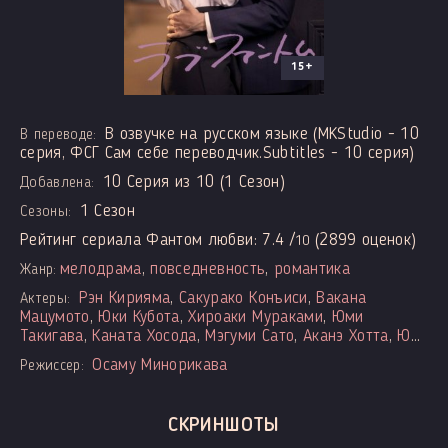
15+
В озвучке на русском языке (MKStudio - 10
В переводе:
серия, ФСГ Сам себе переводчик.Subtitles - 10 серия)
10 Серия из 10 (1 Сезон)
Добавлена:
1 Сезон
Сезоны:
Рейтинг сериала Фантом любви:
7.4
/
(
2899
оценок)
10
мелодрама
,
повседневность
,
романтика
Жанр:
Рэн Кирияма
,
Сакурако Конъиси
,
Вакана
Актеры:
Мацумото
,
Юки Кубота
,
Хироаки Мураками
,
Юми
Такигава
,
Каната Хосода
,
Мэгуми Сато
,
Аканэ Хотта
,
Ю
Масима
Осаму Минорикава
Режиссер:
СКРИНШОТЫ