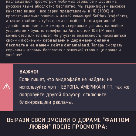
наслаждаться просмотром любимых сериалов и дорам на
русском языке абсолютно бесплатно. Мы гарантируем высокое
качество видео - все серии представлены в HD (1080) и
профессионально озвучены нашей командой Softbox (софтбокс),
а также снабжены субтитрами на выбор. Наш адаптивный
дизайн позволяет вам смотреть сериалы и дорамы на любом
устройстве - будь то телефон на Android или IOS (iPhone),
компьютер или планшет. Не упустите возможность насладиться
своими любимыми
сериалами и дорамами онлайн
бесплатно на нашем сайте doramaland
. Теперь смотреть
сериалы и дорамы бесплатно с озвучкой стало еще проще и
удобнее!
ВАЖНО!
Если пишет, что видеофайл не найден, не
используйте vpn - ЕВРОПА, АМЕРИКА И ТП, так же
попробуйте другой браузер, отключите
блокировщики рекламы.
ВЫРАЗИ СВОИ ЭМОЦИИ О ДОРАМЕ "ФАНТОМ
ЛЮБВИ" ПОСЛЕ ПРОСМОТРА: