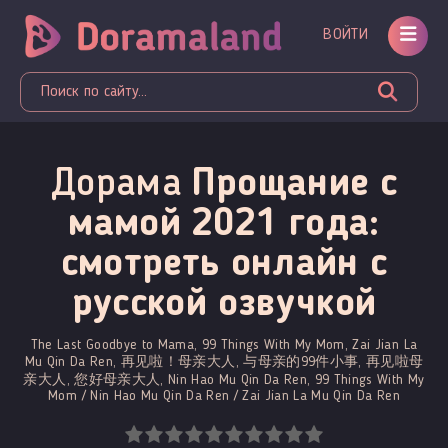
ВОЙТИ
Дорама
Прощание с
мамой 2021 года:
смотреть онлайн c
русской озвучкой
The Last Goodbye to Mama, 99 Things With My Mom, Zai Jian La
Mu Qin Da Ren, 再见啦！母亲大人, 与母亲的99件小事, 再见啦母
亲大人, 您好母亲大人, Nin Hao Mu Qin Da Ren, 99 Things With My
Mom / Nin Hao Mu Qin Da Ren / Zai Jian La Mu Qin Da Ren