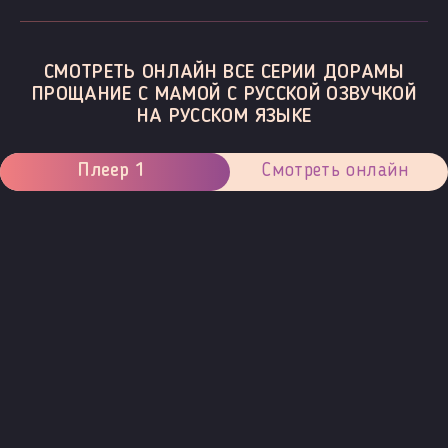
СМОТРЕТЬ ОНЛАЙН ВСЕ СЕРИИ ДОРАМЫ
ПРОЩАНИЕ С МАМОЙ С РУССКОЙ ОЗВУЧКОЙ
НА РУССКОМ ЯЗЫКЕ
Плеер 1
Смотреть онлайн