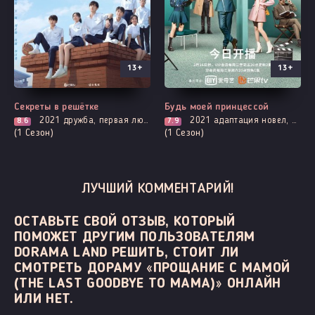
13+
13+
Все серии
Все серии
Секреты в решётке
Будь моей принцессой
2021
дружба, первая любовь, про молодость и любовь, адаптация новел, повседневность, романтика, про школу и школьников
2021
адаптация новел, романтика, фэнтези
8.6
7.9
(1 Сезон)
(1 Сезон)
ЛУЧШИЙ КОММЕНТАРИЙ!
ОСТАВЬТЕ СВОЙ ОТЗЫВ, КОТОРЫЙ
ПОМОЖЕТ ДРУГИМ ПОЛЬЗОВАТЕЛЯМ
DORAMA LAND РЕШИТЬ, СТОИТ ЛИ
СМОТРЕТЬ ДОРАМУ «ПРОЩАНИЕ С МАМОЙ
(THE LAST GOODBYE TO MAMA)» ОНЛАЙН
ИЛИ НЕТ.