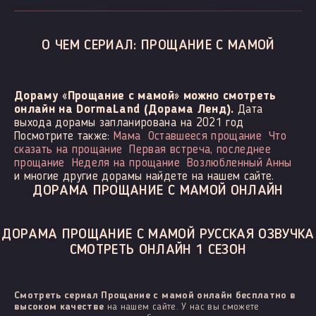
О ЧЕМ СЕРИАЛ: ПРОЩАНИЕ С МАМОЙ
Дораму «Прощание с мамой» можно смотреть
онлайн на DormaLand (Дорама Ленд).
Дата
выхода дорамы запланирована на 2021 год
Посмотрите также:
Мама
Оставшееся прощание
Что
сказать на прощание
Первая встреча, последнее
прощание
Неделя на прощание
Возлюбленный Анны
и многие другие дорамы найдете на нашем сайте.
ДОРАМА ПРОЩАНИЕ С МАМОЙ ОНЛАЙН
ДОРАМА ПРОЩАНИЕ С МАМОЙ РУССКАЯ ОЗВУЧКА
СМОТРЕТЬ ОНЛАЙН 1 СЕЗОН
Смотреть сериал Прощание с мамой онлайн бесплатно в
высоком качестве
на нашем сайте. У нас вы сможете