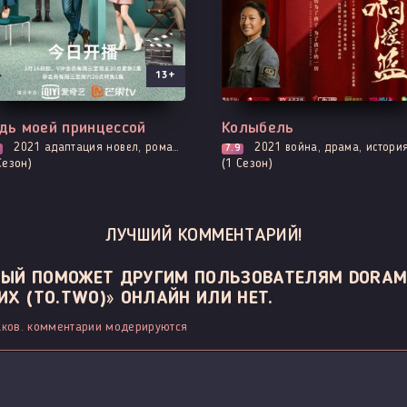
13+
е серии
Все серии
дь моей принцессой
Колыбель
2021
адаптация новел, романтика, фэнтези
2021
война, драма, истори
7.9
Сезон)
(1 Сезон)
ЛУЧШИЙ КОММЕНТАРИЙ!
ОРЫЙ ПОМОЖЕТ ДРУГИМ ПОЛЬЗОВАТЕЛЯМ DORAM
Х (TO.TWO)» ОНЛАЙН ИЛИ НЕТ.
ков. комментарии модерируются