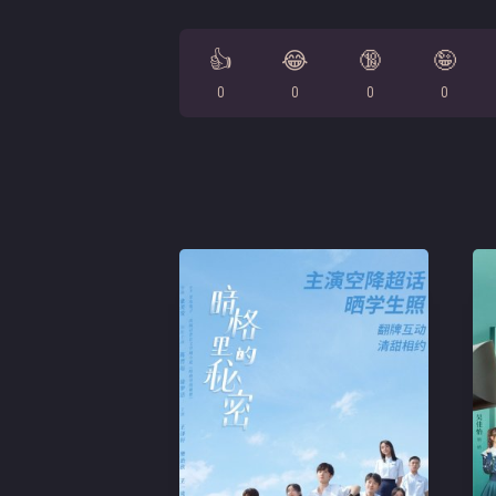
👍
😂
🔞
🤪
0
0
0
0