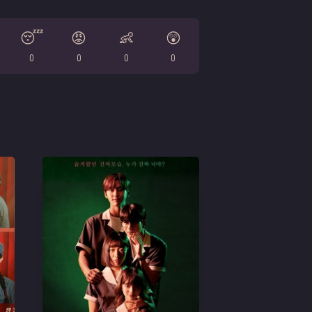
😴
😡
👶
😲
0
0
0
0