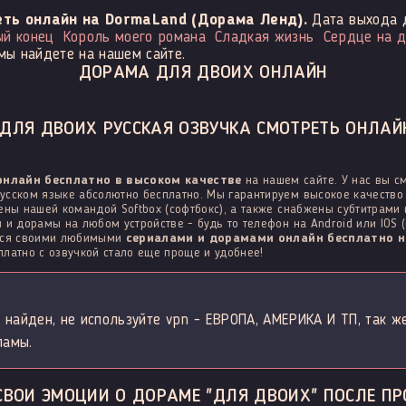
ть онлайн на DormaLand (Дорама Ленд).
Дата выхода 
ый конец
Король моего романа
Сладкая жизнь
Сердце на д
мы найдете на нашем сайте.
ДОРАМА ДЛЯ ДВОИХ ОНЛАЙН
ДЛЯ ДВОИХ РУССКАЯ ОЗВУЧКА СМОТРЕТЬ ОНЛАЙН
онлайн бесплатно в высоком качестве
на нашем сайте. У нас вы 
усском языке абсолютно бесплатно. Мы гарантируем высокое качество 
ены нашей командой Softbox (софтбокс), а также снабжены субтитрами
 и дорамы на любом устройстве - будь то телефон на Android или IOS (
ться своими любимыми
сериалами и дорамами онлайн бесплатно н
латно с озвучкой стало еще проще и удобнее!
 найден, не используйте vpn - ЕВРОПА, АМЕРИКА И ТП, так ж
ламы.
СВОИ ЭМОЦИИ О ДОРАМЕ "ДЛЯ ДВОИХ" ПОСЛЕ ПР