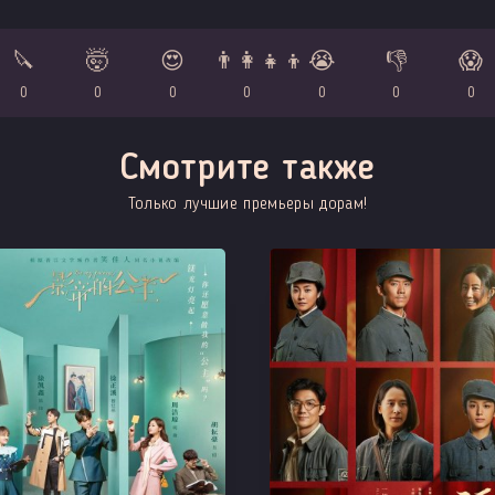
🔪
🤯
😍
👨‍👩‍👧‍👦
😭
👎
😱
0
0
0
0
0
0
0
Смотрите также
Только лучшие премьеры дорам!