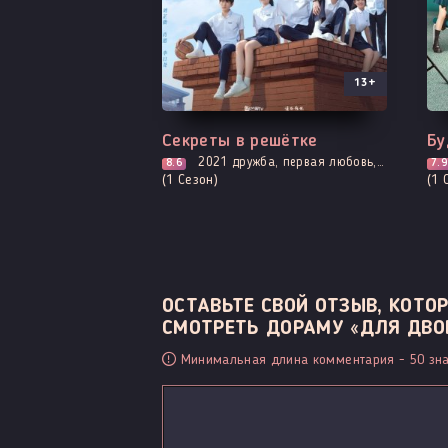
13+
Все серии
Вс
Секреты в решётке
Бу
2021
дружба, первая любовь, про молодость и любовь, адаптация новел, повседневность, романтика, про школу и школьников
8.6
7.9
(1 Сезон)
(1 
ОСТАВЬТЕ СВОЙ ОТЗЫВ, КОТ
СМОТРЕТЬ ДОРАМУ «ДЛЯ ДВОИ
Минимальная длина комментария - 50 зна