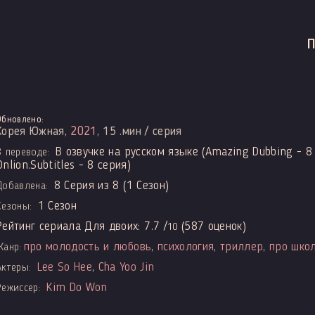
Обновлено:
Корея Южная,
2021
, 15 .мин / серия
В озвучке на русском языке (Amazing Dubbing - 8 
В переводе:
Onlion.Subtitles - 8 серия)
8 Серия из 8 (1 Сезон)
Добавлена:
1 Сезон
Сезоны:
Рейтинг сериала Для двоих:
7.7
/
(
587
оценок)
10
про молодость и любовь
,
психология
,
триллер
,
про шко
Жанр:
Lee So Hee
,
Cha Yoo Jin
Актеры:
Kim Do Won
Режиссер: