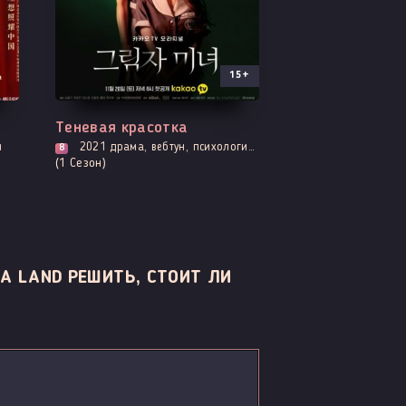
15+
Все серии
Теневая красотка
я
2021
драма, вебтун, психология, романтика, триллер, про школу и школьников
8
(1 Сезон)
A LAND РЕШИТЬ, СТОИТ ЛИ