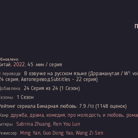
Обновлено:
Китай,
2022
, 45 .мин / серия
В озвучке на русском языке (Дораманутая / W³: voic
В переводе:
24 серия, Автоперевод.Subtitles - 22 серия)
24 Серия из 24 (1 Сезон)
Добавлена:
1 Сезон
Сезоны:
Рейтинг сериала Бинарная любовь:
7.9
/
(
1148
оценок)
10
дружба
,
драма
,
комедия
,
про молодость и любовь
,
рома
Жанр:
Sabrina Zhuang
,
Ren You Lun
Актеры:
Ming Yan
,
Guo Dong Yao
,
Wang Zi Sen
Режиссер: