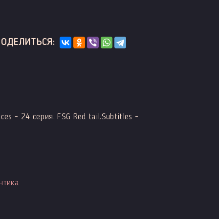
ПОДЕЛИТЬСЯ:
es - 24 серия, FSG Red tail.Subtitles -
нтика