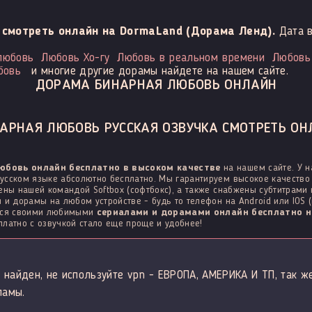
смотреть онлайн на DormaLand (Дорама Ленд).
Дата 
 любовь
Любовь Хо-гу
Любовь в реальном времени
Любовь
бовь
и многие другие дорамы найдете на нашем сайте.
ДОРАМА БИНАРНАЯ ЛЮБОВЬ ОНЛАЙН
АРНАЯ ЛЮБОВЬ РУССКАЯ ОЗВУЧКА СМОТРЕТЬ ОНЛ
юбовь онлайн бесплатно в высоком качестве
на нашем сайте. У 
усском языке абсолютно бесплатно. Мы гарантируем высокое качество 
ены нашей командой Softbox (софтбокс), а также снабжены субтитрами
 и дорамы на любом устройстве - будь то телефон на Android или IOS (
ться своими любимыми
сериалами и дорамами онлайн бесплатно н
латно с озвучкой стало еще проще и удобнее!
 найден, не используйте vpn - ЕВРОПА, АМЕРИКА И ТП, так ж
ламы.