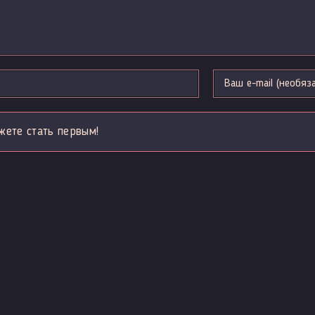
жете стать первым!