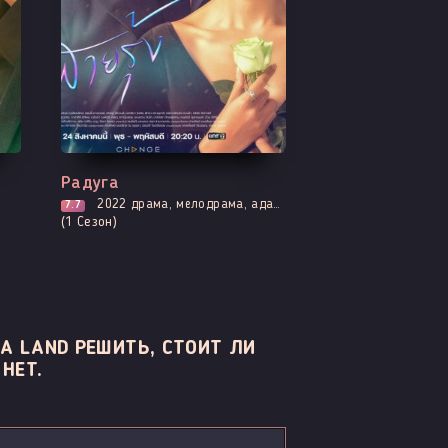
Все серии
Радуга
2022
драма, мелодрама, адаптация новел, романтика
7.7
(1 Сезон)
A LAND РЕШИТЬ, СТОИТ ЛИ
НЕТ.