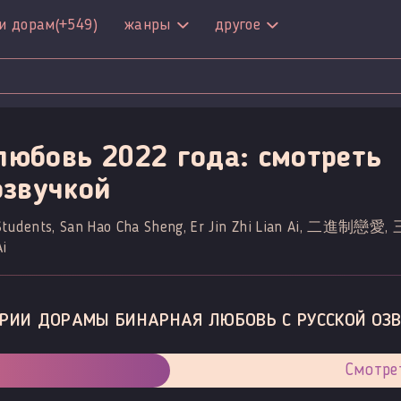
и дорам
(+549)
жанры
другое
любовь 2022 года: смотреть
озвучкой
ty Students, San Hao Cha Sheng, Er Jin Zhi Lian Ai, 二進制
i
ЕРИИ ДОРАМЫ БИНАРНАЯ ЛЮБОВЬ С РУССКОЙ ОЗВ
Смотре