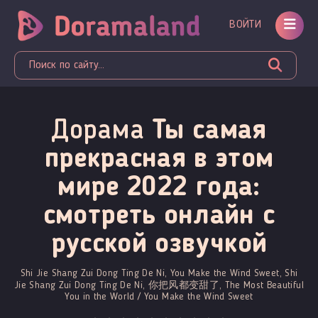
ВОЙТИ
Дорама
Ты самая
прекрасная в этом
мире 2022 года:
смотреть онлайн c
русской озвучкой
Shi Jie Shang Zui Dong Ting De Ni, You Make the Wind Sweet, Shi
Jie Shang Zui Dong Ting De Ni, 你把风都变甜了, The Most Beautiful
You in the World / You Make the Wind Sweet