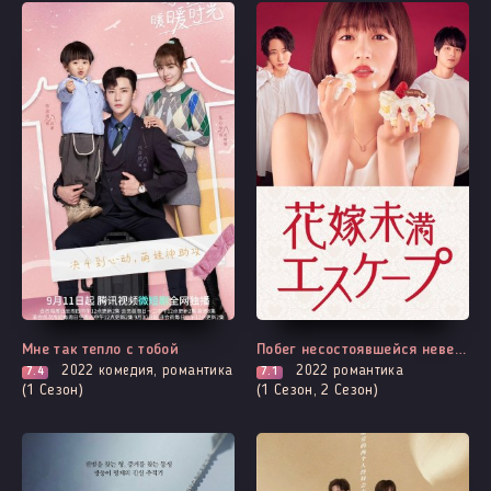
Все серии
Выходит - 3 Серия
Мне так тепло с тобой
Побег несостоявшейся невесты
2022
комедия, романтика
2022
романтика
7.4
7.1
(1 Сезон)
(1 Сезон, 2 Сезон)