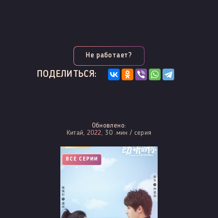
Не работает?
ПОДЕЛИТЬСЯ:
Обновлено:
Китай,
2022
, 30 .мин / серия
ВСЕ СЕРИИ