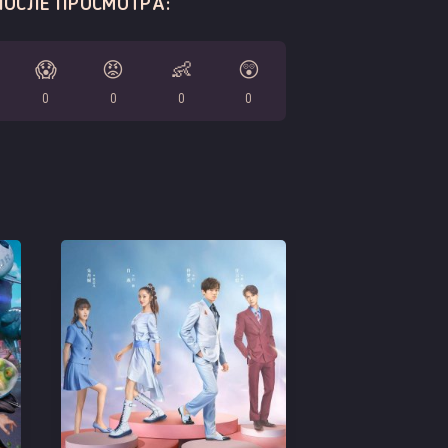
ПОСЛЕ ПРОСМОТРА:
😱
😡
👶
😲
0
0
0
0