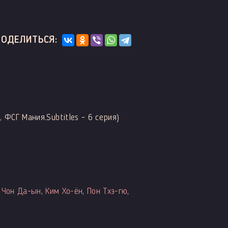
ПОДЕЛИТЬСЯ:
 ФСГ Мания.Subtitles - 6 серия)
,
Чон Да-ын
,
Ким Хо-ён
,
Пон Тхэ-гю
,