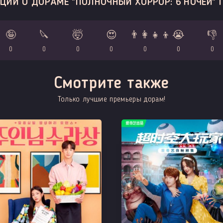
ЦИИ О ДОРАМЕ "ПОЛНОЧНЫЙ ХОРРОР: 6 НОЧЕЙ" 
🤪
🔪
🤯
😍
👨‍👩‍👧‍👦
😭
👎
0
0
0
0
0
0
0
Смотрите также
Только лучшие премьеры дорам!