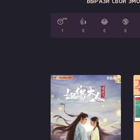
ВЫРАЗИ СВОИ ЭМО
😴
👍
😂
🔞
1
0
0
0