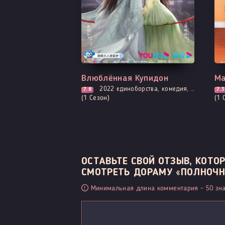
Все серии
Вс
Влюблённая Купидон
Ма
2022
единоборства, комедия, мелодрама, романтика, сянься, фэнтези
7.8
7.3
(1 Сезон)
(1 
ОСТАВЬТЕ СВОЙ ОТЗЫВ, КОТ
СМОТРЕТЬ ДОРАМУ «ПОЛНОЧНЫЙ
Минимальная длина комментария - 50 зна