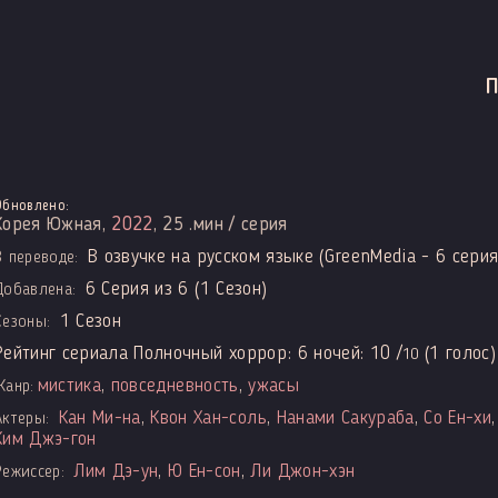
Обновлено:
Корея Южная,
2022
, 25 .мин / серия
В озвучке на русском языке (GreenMedia - 6 серия,
В переводе:
6 Серия из 6 (1 Сезон)
Добавлена:
1 Сезон
Сезоны:
Рейтинг сериала Полночный хоррор: 6 ночей:
10
/
(
1
голос)
10
мистика
,
повседневность
,
ужасы
Жанр:
Кан Ми-на
,
Квон Хан-соль
,
Нанами Сакураба
,
Со Ён-хи
Актеры:
Ким Джэ-гон
Лим Дэ-ун
,
Ю Ён-сон
,
Ли Джон-хэн
Режиссер: