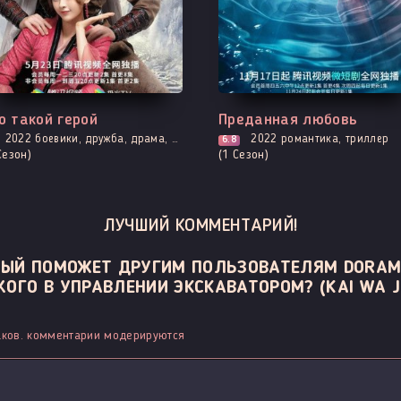
е серии
Выходит - 5 Серия
о такой герой
Преданная любовь
2022
боевики, дружба, драма, единоборства, мелодрама, приключения, адаптация новел
2022
романтика, триллер
6.8
Сезон)
(1 Сезон)
ЛУЧШИЙ КОММЕНТАРИЙ!
ОРЫЙ ПОМОЖЕТ ДРУГИМ ПОЛЬЗОВАТЕЛЯМ DORAM
ОГО В УПРАВЛЕНИИ ЭКСКАВАТОРОМ? (KAI WA JU
ков. комментарии модерируются