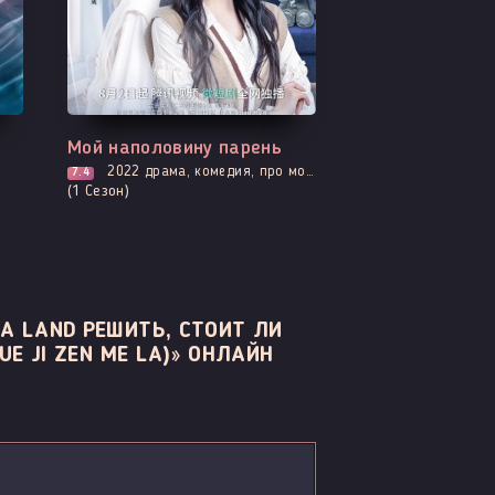
Все серии
Мой наполовину парень
2022
драма, комедия, про молодость и любовь, романтика, про школу и школьников
7.4
(1 Сезон)
A LAND РЕШИТЬ, СТОИТ ЛИ
E JI ZEN ME LA)» ОНЛАЙН