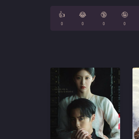
👍
😂
🔞
🤪
0
0
0
0