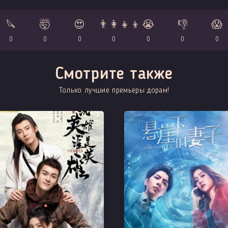
🔪
🤯
😍
👨‍👩‍👧‍👦
😭
👎
😱
0
0
0
0
0
0
0
Смотрите также
Только лучшие премьеры дорам!