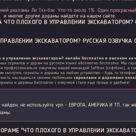
ений рекламы Ли Тхэ-бэк
Что-то около 1%
Один прекрасный
и многие другие дорамы найдете на нашем сайте.
 ЧТО ПЛОХОГО В УПРАВЛЕНИИ ЭКСКАВАТОРОМ?
ПРАВЛЕНИИ ЭКСКАВАТОРОМ? РУССКАЯ ОЗВУЧКА 
о в управлении экскаватором? онлайн бесплатно в высоком ка
ых сериалов и дорам на русском языке абсолютно бесплатно. Мы гара
 и профессионально озвучены нашей командой Softbox (софтбокс), а т
м смотреть сериалы и дорамы на любом устройстве - будь то телефон н
ожность насладиться своими любимыми
сериалами и дорамами онлай
сериалы и дорамы бесплатно с озвучкой стало еще проще и удобнее!
 найден, не используйте vpn - ЕВРОПА, АМЕРИКА И ТП, так ж
ламы.
ОРАМЕ "ЧТО ПЛОХОГО В УПРАВЛЕНИИ ЭКСКАВАТ