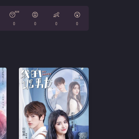
😴
😡
👶
😲
0
0
0
0