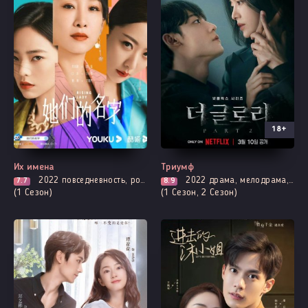
18+
Все серии
Все серии
Их имена
Триумф
2022
повседневность, романтика
2022
драма, мелодрама, триллер, про школу и школьников
7.7
8.9
(1 Сезон)
(1 Сезон, 2 Сезон)