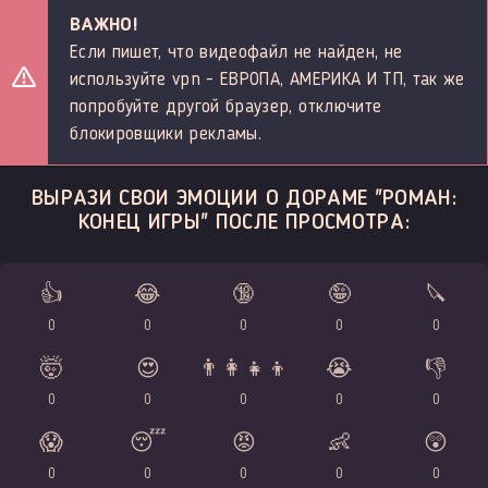
ВАЖНО!
Если пишет, что видеофайл не найден, не
используйте vpn - ЕВРОПА, АМЕРИКА И ТП, так же
попробуйте другой браузер, отключите
блокировщики рекламы.
ВЫРАЗИ СВОИ ЭМОЦИИ О ДОРАМЕ "РОМАН:
КОНЕЦ ИГРЫ" ПОСЛЕ ПРОСМОТРА:
👍
😂
🔞
🤪
🔪
0
0
0
0
0
🤯
😍
👨‍👩‍👧‍👦
😭
👎
0
0
0
0
0
😱
😴
😡
👶
😲
0
0
0
0
0