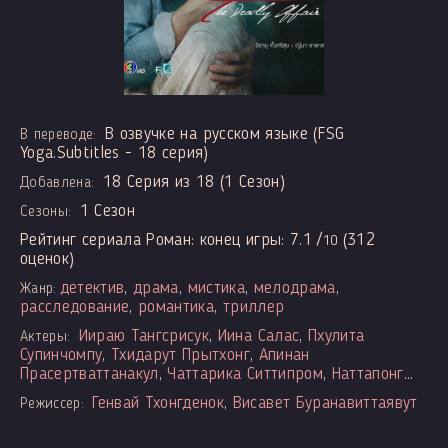
В озвучке на русском языке (FSG
В переводе:
Yoga.Subtitles - 18 серия)
18 Серия из 18 (1 Сезон)
Добавлена:
1 Сезон
Сезоны:
Рейтинг сериала Роман: конец игры:
7.1
/
(
312
10
оценок)
детектив
,
драма
,
мистика
,
мелодрама
,
Жанр:
расследование
,
романтика
,
триллер
Йираю Тангсрисук
,
Йина Салас
,
Пхулита
Актеры:
Супинчомпу
,
Тхидарут Прытхонг
,
Апинан
Прасертваттанакул
,
Чаттарика Ситтипром
,
Наттапонг
Чартпонг
,
Паради Юпасук
,
Тхитинан Суваннасак
,
Рачани
Генвай Тхонгденок
,
Висавет Буранавиттаявут
Режиссер:
Сиралерт