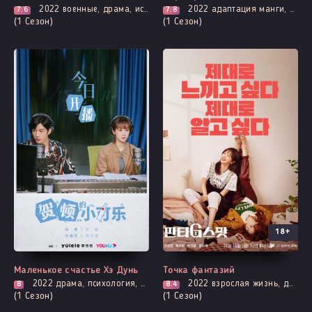
2022
военные, драма, история, мелодрама, романтика, про школу и школьников
2022
адаптация манги, комедия, про молодость и любовь, броманс, фэнтези, про школу и школьников
7.6
7.8
(1 Сезон)
(1 Сезон)
18+
Все серии
Все серии
Маленькое счастье Хэ Дунь
Точка фантазий
2022
драма, психология, романтика, триллер
2022
взрослая жизнь, драма, мелодрама, романтика
8
8.4
(1 Сезон)
(1 Сезон)