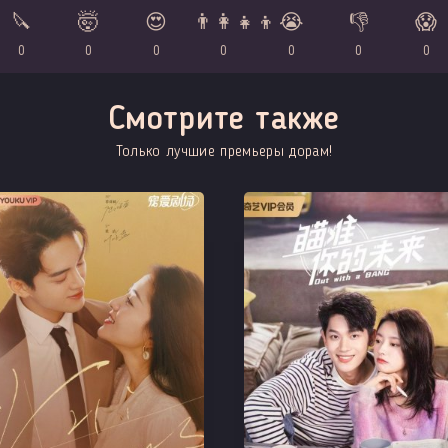
🔪
🤯
😍
👨‍👩‍👧‍👦
😭
👎
😱
0
0
0
0
0
0
0
Смотрите также
Только лучшие премьеры дорам!