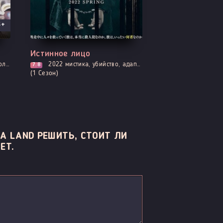
3+
Выходит - 3 Серия
Истинное лицо
спорт
2022
мистика, убийство, адаптация новел, расследование, триллер, смерть
7.8
(1 Сезон)
A LAND РЕШИТЬ, СТОИТ ЛИ
ЕТ.