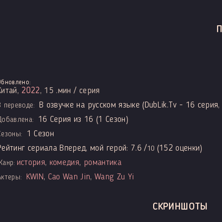
Обновлено:
Китай,
2022
, 15 .мин / серия
В озвучке на русском языке (DubLik.Tv - 16 серия, 
В переводе:
16 Серия из 16 (1 Сезон)
Добавлена:
1 Сезон
Сезоны:
Рейтинг сериала Вперед, мой герой:
7.6
/
(
152
оценки)
10
история
,
комедия
,
романтика
Жанр:
KWIN
,
Cao Wan Jin
,
Wang Zu Yi
Актеры:
СКРИНШОТЫ