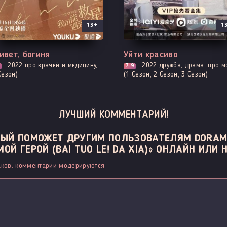
13+
1
е серии
Все серии
ивет, богиня
Уйти красиво
2022
про врачей и медицину, комедия, повседневность, романтика
2022
дружба, драма, про молодость и любовь, романтика, 
7.9
Сезон)
(1 Сезон, 2 Сезон, 3 Сезон)
ЛУЧШИЙ КОММЕНТАРИЙ!
ОРЫЙ ПОМОЖЕТ ДРУГИМ ПОЛЬЗОВАТЕЛЯМ DORAM
Й ГЕРОЙ (BAI TUO LE! DA XIA)» ОНЛАЙН ИЛИ Н
ков. комментарии модерируются