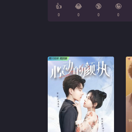
👍
😂
🔞
🤪
0
0
0
0