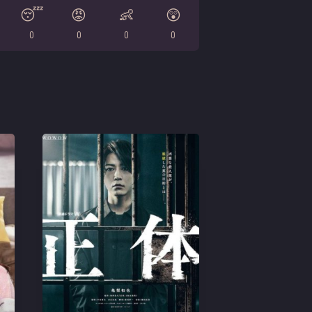
😴
😡
👶
😲
0
0
0
0