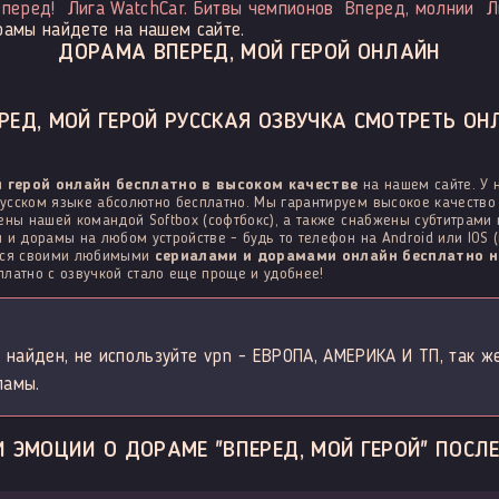
вперед!
Лига WatchCar. Битвы чемпионов
Вперед, молнии
Л
рамы найдете на нашем сайте.
ДОРАМА ВПЕРЕД, МОЙ ГЕРОЙ ОНЛАЙН
ЕД, МОЙ ГЕРОЙ РУССКАЯ ОЗВУЧКА СМОТРЕТЬ ОН
й герой онлайн бесплатно в высоком качестве
на нашем сайте. У 
усском языке абсолютно бесплатно. Мы гарантируем высокое качество 
ены нашей командой Softbox (софтбокс), а также снабжены субтитрами
 и дорамы на любом устройстве - будь то телефон на Android или IOS (
ться своими любимыми
сериалами и дорамами онлайн бесплатно н
латно с озвучкой стало еще проще и удобнее!
 найден, не используйте vpn - ЕВРОПА, АМЕРИКА И ТП, так ж
ламы.
 ЭМОЦИИ О ДОРАМЕ "ВПЕРЕД, МОЙ ГЕРОЙ" ПОСЛ