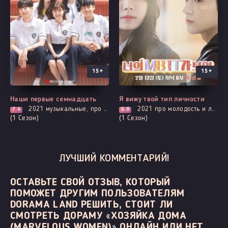
15+
15+
Все серии
Все серии
Наши первые семнадцать
Я вижу твой тип личности
2021
музыкальные, про молодость и любовь, романтика, про школу и школьников
2021
про молодость и любовь, романтика, про школу и школьников
7.4
6.8
(1 Сезон)
(1 Сезон)
ЛУЧШИЙ КОММЕНТАРИЙ!
ОСТАВЬТЕ СВОЙ ОТЗЫВ, КОТОРЫЙ
ПОМОЖЕТ ДРУГИМ ПОЛЬЗОВАТЕЛЯМ
DORAMA LAND РЕШИТЬ, СТОИТ ЛИ
СМОТРЕТЬ ДОРАМУ «ХОЗЯЙКА ДОМА
(MARVELOUS WOMEN)» ОНЛАЙН ИЛИ НЕТ.