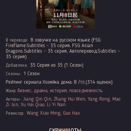
В озвучке на русском языке (FSG
В переводе:
Fireflame.Subtitles - 35 серия, FSG Asian
Dragons.Subtitles - 35 серия, Автоперевод.Subtitles -
35 серия)
35 Серия из 35 (1 Сезон)
Добавлена:
1 Сезон
Сезоны:
Рейтинг сериала Хозяйка дома:
8
/
(
314
оценок)
10
бизнес
,
драма
,
история
,
повседневность
Жанр:
Jiang Qin Qin
,
Zhang Hui Wen
,
Yang Rong
,
Mao
Актеры:
Zi Jun
,
Xu Hai Qiao
,
Li Yi Nan
Wang Xiao Ming
,
Guo Hao
Режиссер:
СКРИНШОТЫ