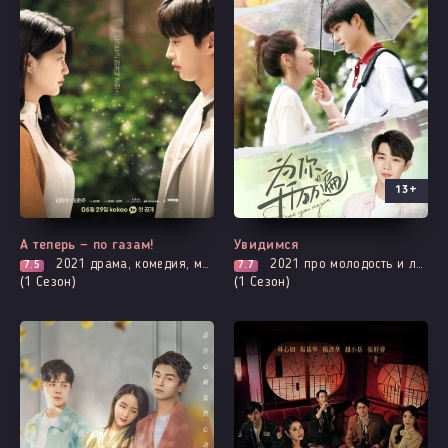
13+
Все серии
Все серии
А теперь — по газам!
Увидимся
2021
драма, комедия, мелодрама, расследование
2021
про молодость и любовь, романтика, фэнтези, про школу и школьников, смерть
7.5
7.7
(1 Сезон)
(1 Сезон)