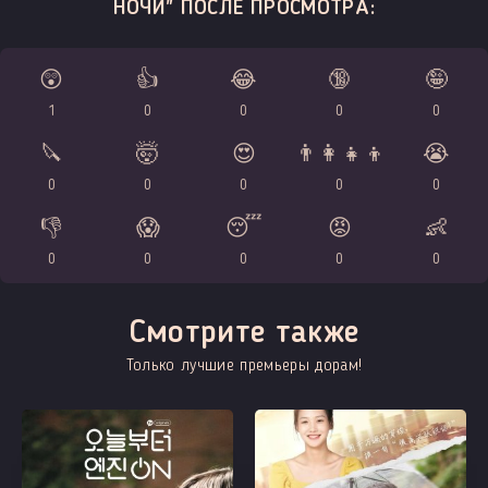
НОЧИ" ПОСЛЕ ПРОСМОТРА:
😲
👍
😂
🔞
🤪
1
0
0
0
0
🔪
🤯
😍
👨‍👩‍👧‍👦
😭
0
0
0
0
0
👎
😱
😴
😡
👶
0
0
0
0
0
Смотрите также
Только лучшие премьеры дорам!