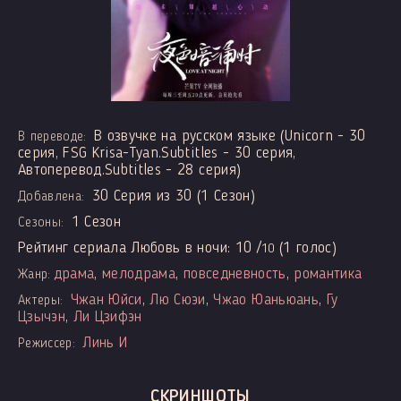
В озвучке на русском языке (Unicorn - 30
В переводе:
серия, FSG Krisa-Tyan.Subtitles - 30 серия,
Автоперевод.Subtitles - 28 серия)
30 Серия из 30 (1 Сезон)
Добавлена:
1 Сезон
Сезоны:
Рейтинг сериала Любовь в ночи:
10
/
(
1
голос)
10
драма
,
мелодрама
,
повседневность
,
романтика
Жанр:
Чжан Юйси
,
Лю Сюэи
,
Чжао Юаньюань
,
Гу
Актеры:
Цзычэн
,
Ли Цзифэн
Линь И
Режиссер:
СКРИНШОТЫ