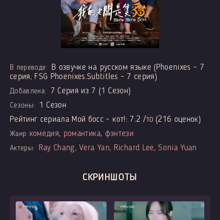
В озвучке на русском языке (Phoenixes - 7
В переводе:
серия, FSG Phoenixes.Subtitles - 7 серия)
7 Серия из 7 (1 Сезон)
Добавлена:
1 Сезон
Сезоны:
Рейтинг сериала Мой босс - кот!:
7.2
/
(
216
оценок)
10
комедия
,
романтика
,
фэнтези
Жанр:
Ray Chang
,
Vera Yan
,
Richard Lee
,
Sonia Yuan
Актеры:
СКРИНШОТЫ