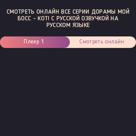
СМОТРЕТЬ ОНЛАЙН ВСЕ СЕРИИ ДОРАМЫ МОЙ
БОСС - КОТ! С РУССКОЙ ОЗВУЧКОЙ НА
РУССКОМ ЯЗЫКЕ
Плеер 1
Смотреть онлайн