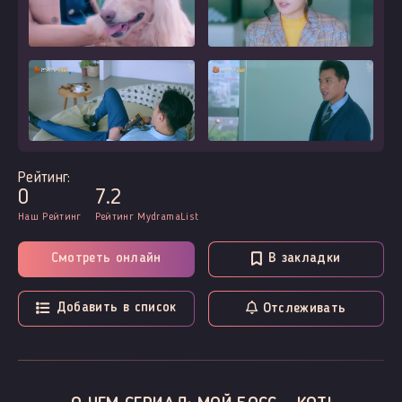
Рейтинг:
0
7.2
Наш Рейтинг
Рейтинг MydramaList
Смотреть онлайн
В закладки
Добавить в список
Отслеживать