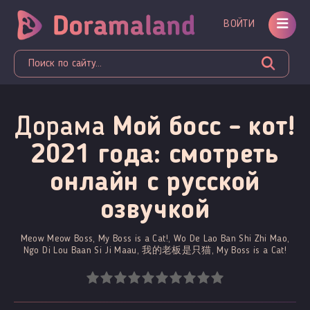
ВОЙТИ
Дорама
Мой босс - кот!
2021 года: смотреть
онлайн c русской
озвучкой
Meow Meow Boss, My Boss is a Cat!, Wo De Lao Ban Shi Zhi Mao,
Ngo Di Lou Baan Si Ji Maau, 我的老板是只猫, My Boss is a Cat!