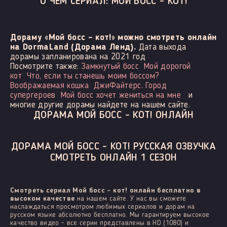
О ЧЕМ СЕРИАЛ: МОЙ БОСС - КОТ!
Дораму «Мой босс - кот!» можно смотреть онлайн
на DormaLand (Дорама Ленд).
Дата выхода
дорамы запланирована на 2021 год
Посмотрите также:
Замкнутый босс
Мой дорогой
кот
Что, если ты станешь моим боссом?
Воображаемая кошка
ДжиФайтерс. Город
супергероев
Мой босс хочет жениться на мне
и
многие другие дорамы найдете на нашем сайте.
ДОРАМА МОЙ БОСС - КОТ! ОНЛАЙН
ДОРАМА МОЙ БОСС - КОТ! РУССКАЯ ОЗВУЧКА
СМОТРЕТЬ ОНЛАЙН 1 СЕЗОН
Смотреть сериал Мой босс - кот! онлайн бесплатно в
высоком качестве
на нашем сайте. У нас вы сможете
наслаждаться просмотром любимых сериалов и дорам на
русском языке абсолютно бесплатно. Мы гарантируем высокое
качество видео - все серии представлены в HD (1080) и