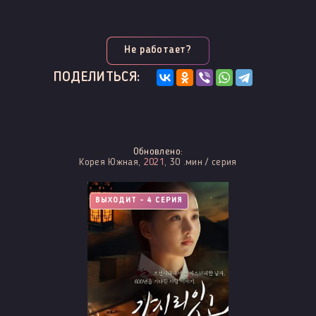
Не работает?
ПОДЕЛИТЬСЯ:
Обновлено:
Корея Южная,
2021
, 30 .мин / серия
ВЫХОДИТ - 4 СЕРИЯ