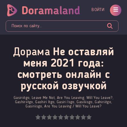
ВОЙТИ
Дорама
Не оставляй
меня 2021 года:
смотреть онлайн c
русской озвучкой
Gasiriitgo, Leave Me Not, Are You Leaving, Will You Leave?,
Gashiriitgo, Gashiri Itgo, Gasiri Isgo, Gasiliisgo, Gahiriitgo,
Gasiriisgo, Are You Leaving / Will You Leave?