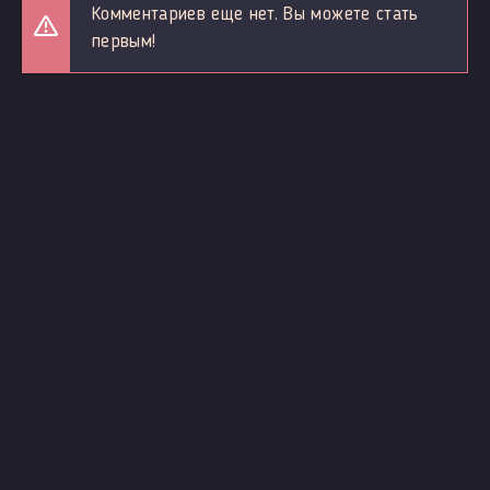
Комментариев еще нет. Вы можете стать
первым!