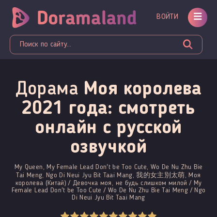
ВОЙТИ
Дорама
Моя королева
2021 года: смотреть
онлайн c русской
озвучкой
My Queen, My Female Lead Don't be Too Cute, Wo De Nu Zhu Bie
Tai Meng, Ngo Di Neui Jyu Bit Taai Mang, 我的女主別太萌, Моя
королева (Китай) / Девочка моя, не будь слишком милой / My
Female Lead Don't be Too Cute / Wo De Nu Zhu Bie Tai Meng / Ngo
Di Neui Jyu Bit Taai Mang