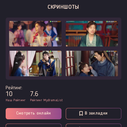
СКРИНШОТЫ
Рейтинг:
10
7.6
Наш Рейтинг
Рейтинг MydramaList
Смотреть онлайн
В закладки