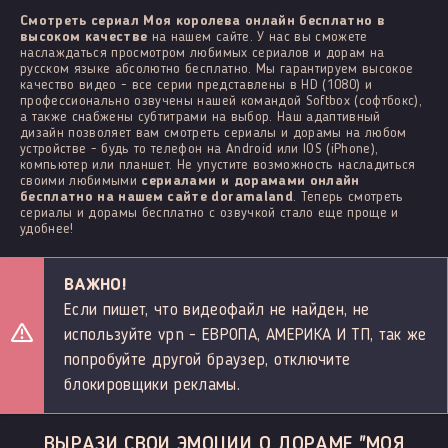
Смотреть сериал Моя королева онлайн бесплатно в
высоком качестве
на нашем сайте. У нас вы сможете
наслаждаться просмотром любимых сериалов и дорам на
русском языке абсолютно бесплатно. Мы гарантируем высокое
качество видео - все серии представлены в HD (1080) и
профессионально озвучены нашей командой Softbox (софтбокс),
а также снабжены субтитрами на выбор. Наш адаптивный
дизайн позволяет вам смотреть сериалы и дорамы на любом
устройстве - будь то телефон на Android или IOS (iPhone),
компьютер или планшет. Не упустите возможность насладиться
своими любимыми
сериалами и дорамами онлайн
бесплатно на нашем сайте doramaland
. Теперь смотреть
сериалы и дорамы бесплатно с озвучкой стало еще проще и
удобнее!
ВАЖНО!
Если пишет, что видеофайл не найден, не
используйте vpn - ЕВРОПА, АМЕРИКА И ТП, так же
попробуйте другой браузер, отключите
блокировщики рекламы.
ВЫРАЗИ СВОИ ЭМОЦИИ О ДОРАМЕ "МОЯ