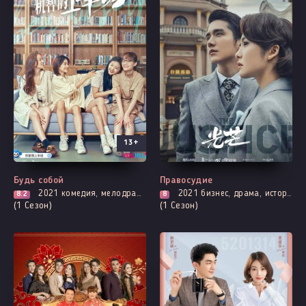
13+
Все серии
Выходит - 41 Серия
Будь собой
Правосудие
2021
комедия, мелодрама, про молодость и любовь, повседневность, романтика, про школу и школьников
2021
бизнес, драма, история, романтика
8.2
8
(1 Сезон)
(1 Сезон)