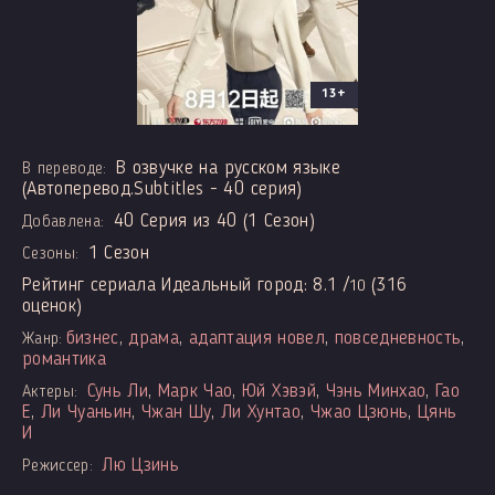
13+
В озвучке на русском языке
В переводе:
(Автоперевод.Subtitles - 40 серия)
40 Серия из 40 (1 Сезон)
Добавлена:
1 Сезон
Сезоны:
Рейтинг сериала Идеальный город:
8.1
/
(
316
10
оценок)
бизнес
,
драма
,
адаптация новел
,
повседневность
,
Жанр:
романтика
Сунь Ли
,
Марк Чао
,
Юй Хэвэй
,
Чэнь Минхао
,
Гао
Актеры:
Е
,
Ли Чуаньин
,
Чжан Шу
,
Ли Хунтао
,
Чжао Цзюнь
,
Цянь
И
Лю Цзинь
Режиссер: