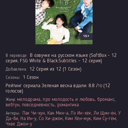
15+
В озвучке на русском языке (SoftBox - 12
В переводе:
серия, FSG White & Black.Subtitles - 12 серия)
12 Серия из 12 (1 Сезон)
Добавлена:
1 Сезон
Сезоны:
Рейтинг сериала Зеленая весна вдали:
8.8
/
(
12
10
голосов)
мелодрама
,
про молодость и любовь
,
броманс
,
Жанр:
вебтун
,
повседневность
,
романтика
Пак Чи-хун
,
Кан Мин-а
,
Пэ Ин-хёк
,
Ли Щин-ён
,
У
Актеры:
Да-би
,
На Ин-у
,
Со Хи-джон
,
Ким Хён-мук
,
Ким Су-гём
,
Чхве Джон-у