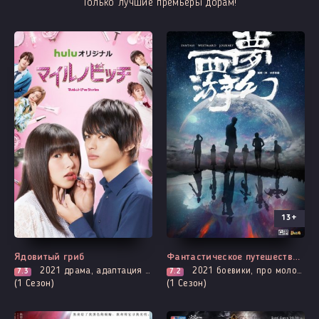
Только лучшие премьеры дорам!
13+
Все серии
Выходит - 2 Серия
Ядовитый гриб
Фантастическое путешествие на Запад
2021
драма, адаптация манги, про молодость и любовь, романтика
2021
боевики, про молодость и любовь, приключения, романтика, фэнтези
7.3
7.2
(1 Сезон)
(1 Сезон)