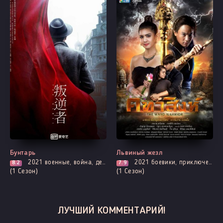
Все серии
Выходит - 10 Серия
Бунтарь
Львиный жезл
2021
военные, война, детектив, драма, история, криминал, адаптация новел, триллер
2021
боевики, приключения, романтика, фэнтези
8.2
7.9
(1 Сезон)
(1 Сезон)
ЛУЧШИЙ КОММЕНТАРИЙ!