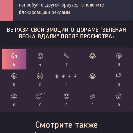
попробуйте другой браузер, отключите
блокировщики рекламы.
ВЫРАЗИ СВОИ ЭМОЦИИ О ДОРАМЕ "ЗЕЛЕНАЯ
ВЕСНА ВДАЛИ" ПОСЛЕ ПРОСМОТРА:
👍
😍
🔪
😂
🔞
6
4
1
0
0
🤪
🤯
👨‍👩‍👧‍👦
😭
👎
0
0
0
0
0
😱
😴
😡
👶
😲
0
0
0
0
0
Смотрите также