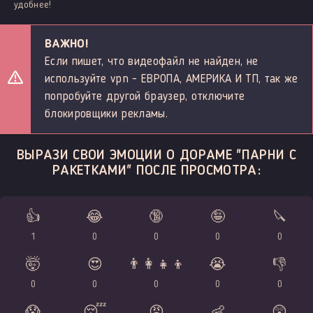
удобнее!
ВАЖНО!
Если пишет, что видеофайл не найден, не
используйте vpn - ЕВРОПА, АМЕРИКА И ТП, так же
попробуйте другой браузер, отключите
блокировщики рекламы.
ВЫРАЗИ СВОИ ЭМОЦИИ О ДОРАМЕ "ПАРНИ С
РАКЕТКАМИ" ПОСЛЕ ПРОСМОТРА:
👍
😂
🔞
🤪
🔪
1
0
0
0
0
🤯
😍
👨‍👩‍👧‍👦
😭
👎
0
0
0
0
0
😱
😴
😡
👶
😲