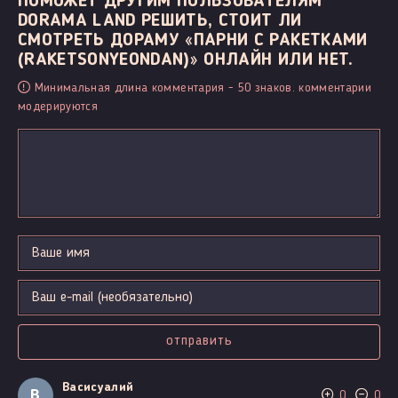
ПОМОЖЕТ ДРУГИМ ПОЛЬЗОВАТЕЛЯМ
DORAMA LAND РЕШИТЬ, СТОИТ ЛИ
СМОТРЕТЬ ДОРАМУ «ПАРНИ С РАКЕТКАМИ
(RAKETSONYEONDAN)» ОНЛАЙН ИЛИ НЕТ.
Минимальная длина комментария - 50 знаков. комментарии
модерируются
отправить
Васисуалий
В
0
0