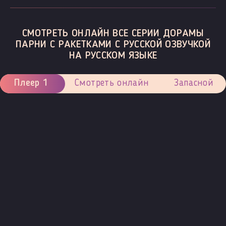
СМОТРЕТЬ ОНЛАЙН ВСЕ СЕРИИ ДОРАМЫ
ПАРНИ С РАКЕТКАМИ С РУССКОЙ ОЗВУЧКОЙ
НА РУССКОМ ЯЗЫКЕ
Плеер 1
Смотреть онлайн
Запасной