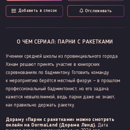
Добавить в список
Отслеживать
О ЧЕМ СЕРИАЛ: ПАРНИ С РАКЕТКАМИ
Ученики средней школы из провинциального города
Хэнам решают принять участие в юниорских
соревнованиях по бадминтону. Готовить команду
к мероприятию берётся местный физрук — в прошлом
профессиональный бадминтонист, но его задача
кажется невыполнимой, ведь парни даже не знают,
как правильно держать ракетку.
Дораму «Парни с ракетками» можно смотреть
онлайн на DormaLand (Дорама Ленд).
Дата