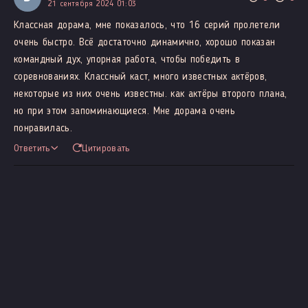
21 сентября 2024 01:03
Классная дорама, мне показалось, что 16 серий пролетели
очень быстро. Всё достаточно динамично, хорошо показан
командный дух, упорная работа, чтобы победить в
соревнованиях. Классный каст, много известных актёров,
некоторые из них очень известны. как актёры второго плана,
но при этом запоминающиеся. Мне дорама очень
понравилась.
Ответить
Цитировать