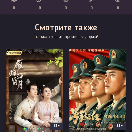
0
0
0
0
0
Смотрите также
Только лучшие премьеры дорам!
13+
15+
Все серии
Выходит - 5 Серия