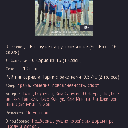
15+
В озвучке на русском языке (SoftBox - 16
В переводе:
серия)
16 Серия из 16 (1 Сезон)
Добавлена:
1 Сезон
Сезоны:
Рейтинг сериала Парни с ракетками:
9.5
/
(
2
голоса)
10
драма
,
комедия
,
повседневность
,
спорт
Жанр:
Тхан Джун-сан
,
Ким Сан-гён
,
О На-ра
,
Ли Джэ-
Актеры:
ин
,
Ким Ган-хун
,
Чхве Хён-ук
,
Ким Мин-ги
,
Ли Джи-вон
,
Щин Джон-гын
,
У Хён
Чо Ён-гван
Режиссер:
Подборка лучших корейских дорам про
В подборках:
школу и любовь