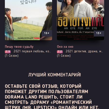
15+
13+
Все серии
Все серии
Пишу твою судьбу
Око за око
2021
первая любовь, комедия, мелодрама, броманс, романтика, фэнтези
2021
детектив, драма, мистика, криминал, мелодрама, романтика, триллер
7.9
7.2
(1 Сезон)
(1 Сезон)
ЛУЧШИЙ КОММЕНТАРИЙ!
ОСТАВЬТЕ СВОЙ ОТЗЫВ, КОТОРЫЙ
ПОМОЖЕТ ДРУГИМ ПОЛЬЗОВАТЕЛЯМ
DORAMA LAND РЕШИТЬ, СТОИТ ЛИ
СМОТРЕТЬ ДОРАМУ «РОМАНТИЧЕСКИЙ
ШТРИХ (MR. LIPSTICK)» ОНЛАЙН ИЛИ НЕТ.