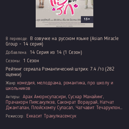
13+
В озвучке на русском языке (Asian Miracle
В переводе:
Group - 14 серия)
14 Серия из 14 (1 Сезон)
Добавлена:
1 Сезон
Сезоны:
Рейтинг сериала Романтический штрих:
7.4
/
(
282
10
оценки)
комедия
,
мелодрама
,
романтика
,
про школу и
Жанр:
школьников
Арак Аморнсупасири
,
Сусхар Манайинг
,
Актеры:
Прачакорн Пиясакулкэв
,
Саконрат Вораурай
,
Натчат
Джантапан
,
Плойсхомпу Супасап
,
Чатчавит Течарукпонг
,
Паттадон Джаннгеон
,
Ванвимол Енсаваметхи
,
Phol
Еккасит Тракулкасемсук
Режиссер:
Tantasathien