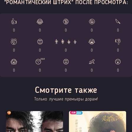
"РОМАНТИЧЕСКИЙ ШТРИХ" ПОСЛЕ ПРОСМОТРА:
👍
😂
🔞
🤪
🔪
0
0
0
0
0
🤯
😍
👨‍👩‍👧‍👦
😭
👎
0
0
0
0
0
😱
😴
😡
👶
😲
0
0
0
0
0
Смотрите также
Только лучшие премьеры дорам!