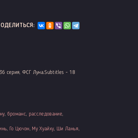
ПОДЕЛИТЬСЯ:
36 серия, ФСГ Луна.Subtitles - 18
ну
,
броманс
,
расследование
,
инь
,
Го Цючэн
,
Му Хуайху
,
Ши Ланья
,