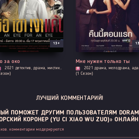
13+
1
е серии
Все серии
о за око
Мне нужен только ты
2021
детектив, драма, мистика, криминал, мелодрама, романтика, триллер
2021
драма, мелодрама, адаптация новел, роман
8
Сезон)
(1 Сезон)
ЛУЧШИЙ КОММЕНТАРИЙ!
ОРЫЙ ПОМОЖЕТ ДРУГИМ ПОЛЬЗОВАТЕЛЯМ DORAM
СКИЙ КОРОНЕР (YU CI XIAO WU ZUO)» ОНЛАЙН
ков. комментарии модерируются