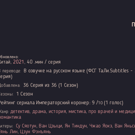
Обновлено:
Китай,
2021
, 40 .мин / серия
В озвучке на русском языке (ФСГ ТаЛи.Subtitles - 
В переводе:
серия)
36 Серия из 36 (1 Сезон)
Добавлена:
1 Сезон
Сезоны:
Рейтинг сериала Императорский коронер:
9
/
(
1
голос)
10
детектив
,
драма
,
история
,
мистика
,
про врачей и медици
Жанр:
романтика
Су Сяотун
,
Ван Цзыци
,
Ян Тиндун
,
Чжао Яокэ
,
Ван Яньс
Актеры:
Тянь Лин
,
Цзун Фэнъянь