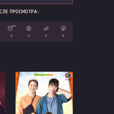
СЛЕ ПРОСМОТРА:
😴
😡
👶
😲
0
0
0
0