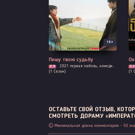
15+
Все серии
Вс
Пишу твою судьбу
Ок
2021
первая любовь, комедия, мелодрама, броманс, романтика, фэнтези
7.9
7.2
(1 Сезон)
(1 
ОСТАВЬТЕ СВОЙ ОТЗЫВ, КОТ
СМОТРЕТЬ ДОРАМУ «ИМПЕРАТОР
Минимальная длина комментария - 50 зна