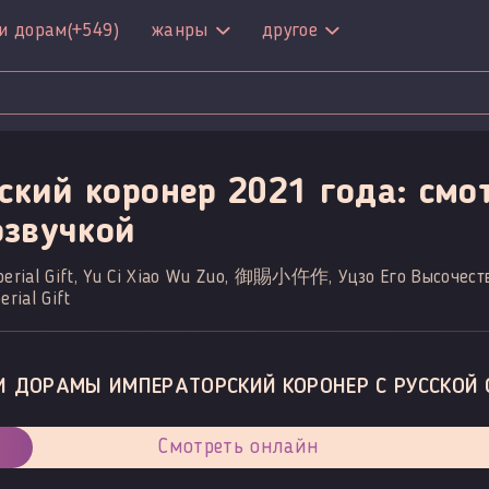
и дорам
(+549)
жанры
другое
ский коронер 2021 года: смо
озвучкой
Imperial Gift, Yu Ci Xiao Wu Zuo, 御賜小仵作, Уцзо Его Высочест
erial Gift
И ДОРАМЫ ИМПЕРАТОРСКИЙ КОРОНЕР С РУССКОЙ 
Смотреть онлайн