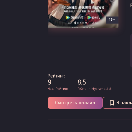
13+
Рейтинг:
9
8.5
Наш Рейтинг
Рейтинг MydramaList
Смотреть онлайн
В закл