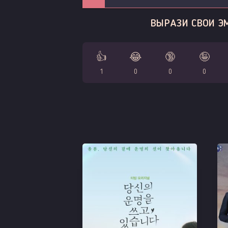
ВЫРАЗИ СВОИ Э
👍
😂
🔞
🤪
1
0
0
0