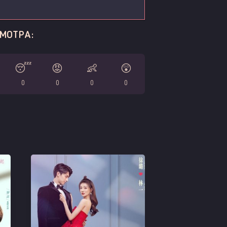
МОТРА:
😴
😡
👶
😲
0
0
0
0