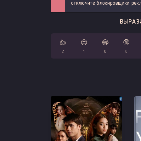
отключите блокировщики рек
ВЫРАЗ
👍
😍
😂
🔞
2
1
0
0