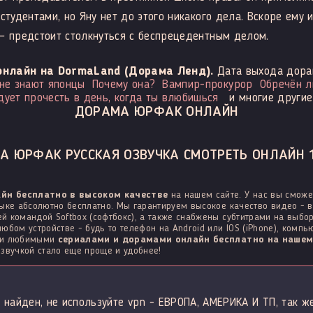
 студентами, но Яну нет до этого никакого дела. Вскоре ему
 — предстоит столкнуться с беспрецедентным делом.
онлайн на DormaLand (Дорама Ленд).
Дата выхода дора
 не знают японцы
Почему она?
Вампир-прокурор
Обречён л
дует прочесть в день, когда ты влюбишься
и многие другие
ДОРАМА ЮРФАК ОНЛАЙН
А ЮРФАК РУССКАЯ ОЗВУЧКА СМОТРЕТЬ ОНЛАЙН 1
йн бесплатно в высоком качестве
на нашем сайте. У нас вы смож
ыке абсолютно бесплатно. Мы гарантируем высокое качество видео - в
 командой Softbox (софтбокс), а также снабжены субтитрами на выбо
бом устройстве - будь то телефон на Android или IOS (iPhone), компью
ими любимыми
сериалами и дорамами онлайн бесплатно на нашем
звучкой стало еще проще и удобнее!
 найден, не используйте vpn - ЕВРОПА, АМЕРИКА И ТП, так ж