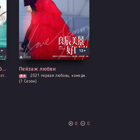
3+
13+
Все серии
Заставь мое сердце улыбаться
Пейзаж любви
ольников
2021
первая любовь, комедия, мелодрама, музыкальные, романтика
8.4
(1 Сезон)
0
0