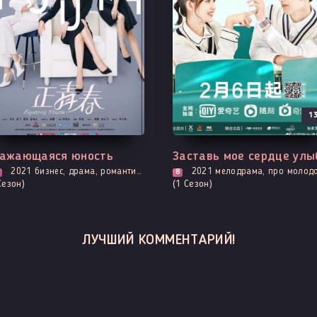
1
ходит - 5 Серия
Все серии
ажающаяся юность
2021
бизнес, драма, романтика
2021
мелодрама, про молодость и любовь, адаптация новел, романтика, про школу и шк
8
Сезон)
(1 Сезон)
ЛУЧШИЙ КОММЕНТАРИЙ!