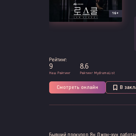
16+
Рейтинг:
9
8.6
Наш Рейтинг
Рейтинг MydramaList
Смотреть онлайн
В закл
Бывший прокурор Ян Джон-хун работае