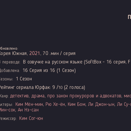
Обновлено:
Корея Южная,
2021
, 70 .мин / серия
В озвучке на русском языке (SoftBox - 16 серия, F
В переводе:
16 Серия из 16 (1 Сезон)
Добавлена:
1 Сезон
Сезоны:
Рейтинг сериала Юрфак:
9
/
(
2
голоса)
10
детектив
,
драма
,
про закон прокуроров и адвокатов
,
ми
Жанр:
Ким Мён-мин
,
Рю Хе-ён
,
Ким Бом
,
Ли Джон-ын
,
Ли Су-
Актеры:
Мин-сок
,
Ан Нэ-сан
Ким Сог-юн
Режиссер: