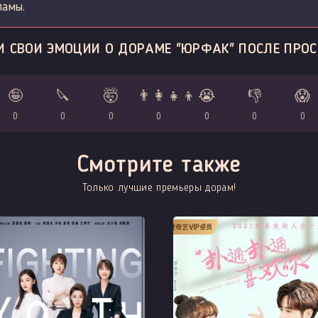
ламы.
И СВОИ ЭМОЦИИ О ДОРАМЕ "ЮРФАК" ПОСЛЕ ПРОС
🤪
🔪
🤯
👨‍👩‍👧‍👦
😭
👎
😱
0
0
0
0
0
0
0
Смотрите также
Только лучшие премьеры дорам!