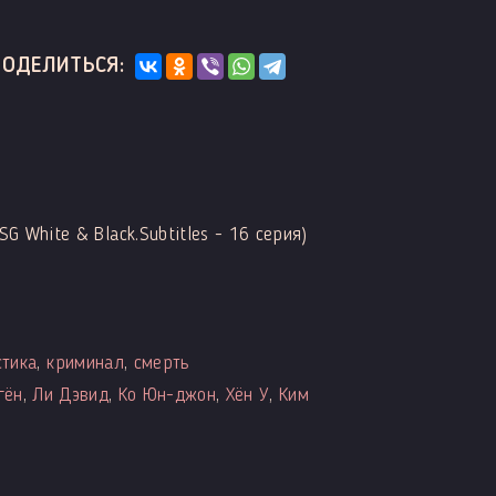
ПОДЕЛИТЬСЯ:
SG White & Black.Subtitles - 16 серия)
стика
,
криминал
,
смерть
гён
,
Ли Дэвид
,
Ко Юн-джон
,
Хён У
,
Ким