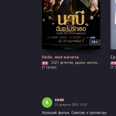
13+
Все серии
Вы
Наби, моя мачеха
Ср
2021
детектив, драма, мистика, убийство, мелодрама, расследование, романтика, триллер
7.4
7.6
(1 Сезон)
(1 
КИВИ
К
23 февраля 2025 12:52
Хороший фильм. Советую к просмотру.