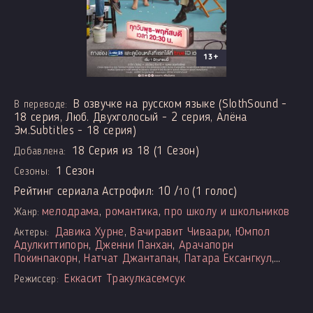
13+
В озвучке на русском языке (SlothSound -
В переводе:
18 серия, Люб. Двухголосый - 2 серия, Алёна
Эм.Subtitles - 18 серия)
18 Серия из 18 (1 Сезон)
Добавлена:
1 Сезон
Сезоны:
Рейтинг сериала Астрофил:
10
/
(
1
голос)
10
мелодрама
,
романтика
,
про школу и школьников
Жанр:
Давика Хурне
,
Вачиравит Чиваари
,
Юмпол
Актеры:
Адулкиттипорн
,
Дженни Панхан
,
Арачапорн
Покинпакорн
,
Натчат Джантапан
,
Патара Ексангкул
,
Канапхан Пуйтракул
,
Бхасиди Петчсути
,
Патчара
Еккасит Тракулкасемсук
Режиссер:
Тубтхонг