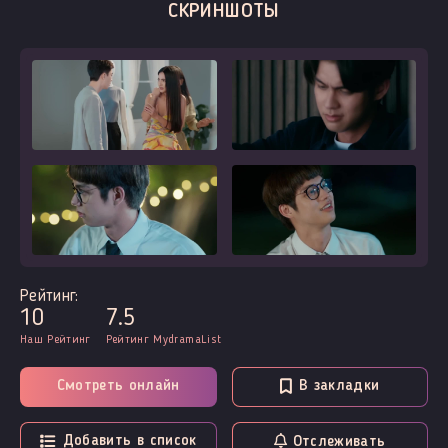
СКРИНШОТЫ
Рейтинг:
10
7.5
Наш Рейтинг
Рейтинг MydramaList
Смотреть онлайн
В закладки
Добавить в список
Отслеживать