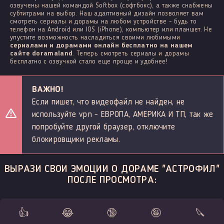
озвучены нашей командой Softbox (софтбокс), а также снабжены
субтитрами на выбор. Наш адаптивный дизайн позволяет вам
смотреть сериалы и дорамы на любом устройстве - будь то
телефон на Android или IOS (iPhone), компьютер или планшет. Не
упустите возможность насладиться своими любимыми
сериалами и дорамами онлайн бесплатно на нашем
сайте doramaland
. Теперь смотреть сериалы и дорамы
бесплатно с озвучкой стало еще проще и удобнее!
ВАЖНО!
Если пишет, что видеофайл не найден, не
используйте vpn - ЕВРОПА, АМЕРИКА И ТП, так же
попробуйте другой браузер, отключите
блокировщики рекламы.
ВЫРАЗИ СВОИ ЭМОЦИИ О ДОРАМЕ "АСТРОФИЛ"
ПОСЛЕ ПРОСМОТРА:
👍
😂
🔞
🤪
🔪