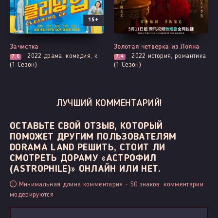
15+
Все серии
Выходит - 19 Серия
Зачистка
Золотая четверка из Лояна
2022
драма, комедия, криминал
2022
история, романтика
7.6
7.4
(1 Сезон)
(1 Сезон)
ЛУЧШИЙ КОММЕНТАРИЙ!
ОСТАВЬТЕ СВОЙ ОТЗЫВ, КОТОРЫЙ
ПОМОЖЕТ ДРУГИМ ПОЛЬЗОВАТЕЛЯМ
DORAMA LAND РЕШИТЬ, СТОИТ ЛИ
СМОТРЕТЬ ДОРАМУ «АСТРОФИЛ
(ASTROPHILE)» ОНЛАЙН ИЛИ НЕТ.
Минимальная длина комментария - 50 знаков. комментарии
модерируются