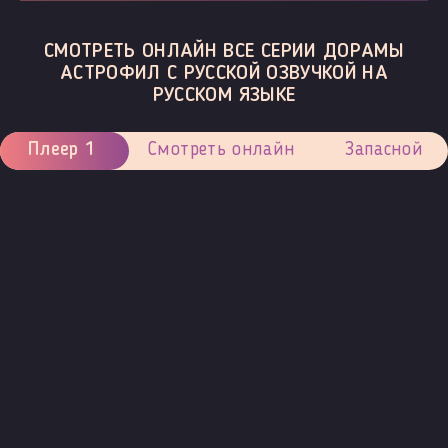
СМОТРЕТЬ ОНЛАЙН ВСЕ СЕРИИ ДОРАМЫ
АСТРОФИЛ С РУССКОЙ ОЗВУЧКОЙ НА
РУССКОМ ЯЗЫКЕ
Плеер 1
Смотреть онлайн
Запасной