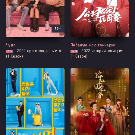
15+
Выходит - 12 Серия
Все серии
Чудо
Побалую мою гончарку
2022
про молодость и любовь, романтика
2022
история, комедия, романтика, фэнтези
7.5
6.8
(1 Сезон)
(1 Сезон)