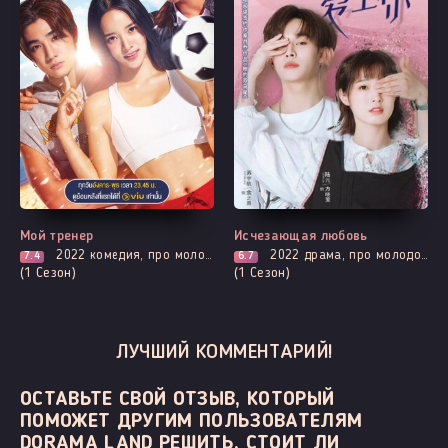
Все серии
Все серии
Мой тренер
Исчезающая любовь
2022
комедия, про молодость и любовь, романтика, спорт, про школу и школьников
2022
драма, про молодость и любовь, романтика
7.4
6.7
(1 Сезон)
(1 Сезон)
ЛУЧШИЙ КОММЕНТАРИЙ!
ОСТАВЬТЕ СВОЙ ОТЗЫВ, КОТОРЫЙ
ПОМОЖЕТ ДРУГИМ ПОЛЬЗОВАТЕЛЯМ
DORAMA LAND РЕШИТЬ, СТОИТ ЛИ