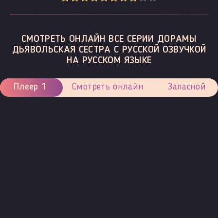
СМОТРЕТЬ ОНЛАЙН ВСЕ СЕРИИ ДОРАМЫ
ДЬЯВОЛЬСКАЯ СЕСТРА С РУССКОЙ ОЗВУЧКОЙ
НА РУССКОМ ЯЗЫКЕ
Плеер 1
Смотреть онлайн
Запасной