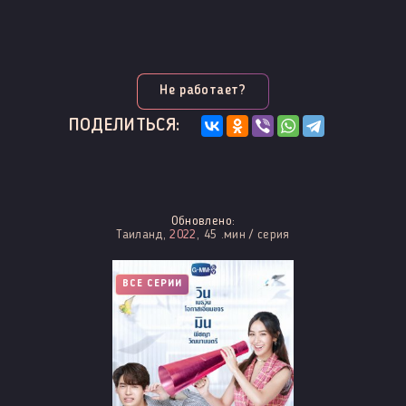
Не работает?
ПОДЕЛИТЬСЯ:
Обновлено:
Таиланд,
2022
, 45 .мин / серия
ВСЕ СЕРИИ