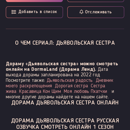
Добавить в список
Отслеживать
О ЧЕМ СЕРИАЛ: ДЬЯВОЛЬСКАЯ СЕСТРА
Дораму «Дьявольская сестра» можно смотреть
онлайн на DormaLand (Дорама Ленд).
Дата
выхода дорамы запланирована на 2022 год
Посмотрите также:
Дьявольская радость
Дневник
моего раскрепощения
Дорогая сестра
Сестра
жива
Красавица Кон Щим
Моя любовь Пхатчхи
и
многие другие дорамы найдете на нашем сайте.
ДОРАМА ДЬЯВОЛЬСКАЯ СЕСТРА ОНЛАЙН
ДОРАМА ДЬЯВОЛЬСКАЯ СЕСТРА РУССКАЯ
ОЗВУЧКА СМОТРЕТЬ ОНЛАЙН 1 СЕЗОН