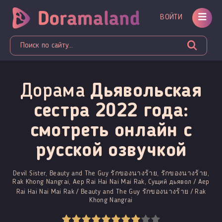
ВОЙТИ
Дорама
Дьявольская
сестра 2022 года:
смотреть онлайн c
русской озвучкой
Devil Sister, Beauty and The Guy รักของนางร้าย, รักของนางร้าย,
Rak Khong Nangrai, Aep Rai Hai Nai Mai Rak, Сущий дьявол / Aep
Rai Hai Nai Mai Rak / Beauty and The Guy รักของนางร้าย / Rak
Khong Nangrai