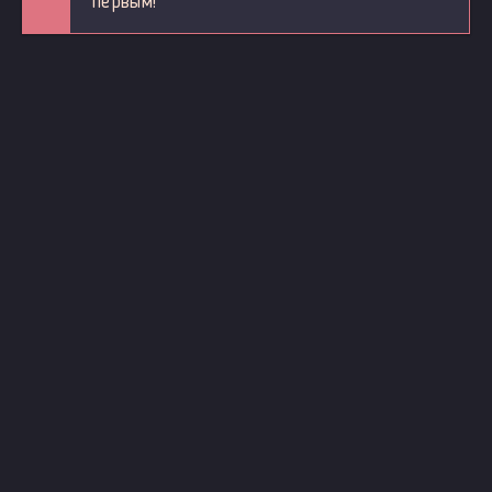
первым!