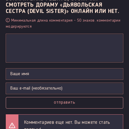
СМОТРЕТЬ ДОРАМУ «ДЬЯВОЛЬСКАЯ
СЕСТРА (DEVIL SISTER)» ОНЛАЙН ИЛИ НЕТ.
Минимальная длина комментария - 50 знаков. комментарии
модерируются
отправить
Комментариев еще нет. Вы можете стать