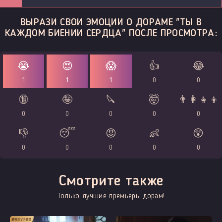
ВЫРАЗИ СВОИ ЭМОЦИИ О ДОРАМЕ "ТЫ В
КАЖДОМ БИЕНИИ СЕРДЦА" ПОСЛЕ ПРОСМОТРА:
😭
😍
😱
👍
😂
1
1
1
0
0
🔞
🤪
🔪
🤯
👨‍👩‍👧‍👦
0
0
0
0
0
👎
😴
😡
👶
😲
0
0
0
0
0
Смотрите также
Только лучшие премьеры дорам!