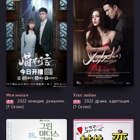
Все серии
Все серии
Моя милая
Узел любви
2022
комедия, романтика, фэнтези
2022
драма, адаптация новел, романтика
7.3
7.5
(1 Сезон)
(1 Сезон)