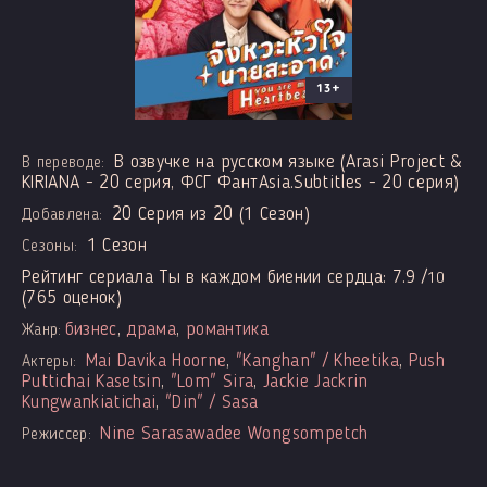
13+
В озвучке на русском языке (Arasi Project &
В переводе:
KIRIANA - 20 серия, ФСГ ФантAsia.Subtitles - 20 серия)
20 Серия из 20 (1 Сезон)
Добавлена:
1 Сезон
Сезоны:
Рейтинг сериала Ты в каждом биении сердца:
7.9
/
10
(
765
оценок)
бизнес
,
драма
,
романтика
Жанр:
Mai Davika Hoorne
,
"Kanghan" / Kheetika
,
Push
Актеры:
Puttichai Kasetsin
,
"Lom" Sira
,
Jackie Jackrin
Kungwankiatichai
,
"Din" / Sasa
Nine Sarasawadee Wongsompetch
Режиссер: