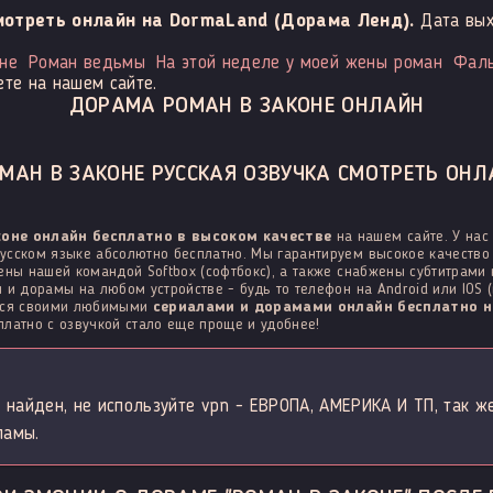
мотреть онлайн на DormaLand (Дорама Ленд).
Дата вы
не
Роман ведьмы
На этой неделе у моей жены роман
Фаль
те на нашем сайте.
ДОРАМА РОМАН В ЗАКОНЕ ОНЛАЙН
АН В ЗАКОНЕ РУССКАЯ ОЗВУЧКА СМОТРЕТЬ ОНЛ
коне онлайн бесплатно в высоком качестве
на нашем сайте. У нас
усском языке абсолютно бесплатно. Мы гарантируем высокое качество 
ены нашей командой Softbox (софтбокс), а также снабжены субтитрами
 и дорамы на любом устройстве - будь то телефон на Android или IOS (
ться своими любимыми
сериалами и дорамами онлайн бесплатно н
латно с озвучкой стало еще проще и удобнее!
 найден, не используйте vpn - ЕВРОПА, АМЕРИКА И ТП, так ж
ламы.