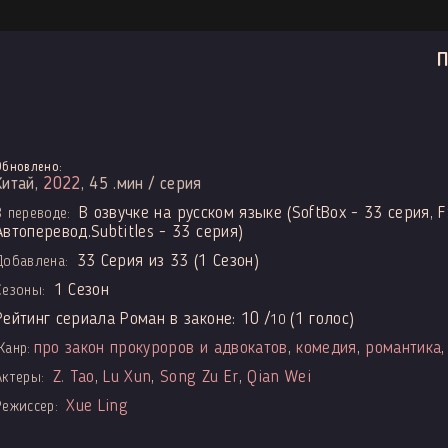
Обновлено:
Китай,
2022
, 45 .мин / серия
В озвучке на русском языке (SoftBox - 33 серия, F
В переводе:
Автоперевод.Subtitles - 33 серия)
33 Серия из 33 (1 Сезон)
Добавлена:
1 Сезон
Сезоны:
Рейтинг сериала Роман в законе:
10
/
(
1
голос)
10
про закон прокуроров и адвокатов
,
комедия
,
романтика
Жанр:
Z. Tao
,
Lu Xun
,
Song Zu Er
,
Qian Wei
Актеры:
Xue Ling
Режиссер: