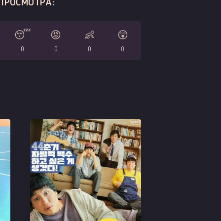
 ПРОСМОТРА:
😴
😡
👶
😲
0
0
0
0