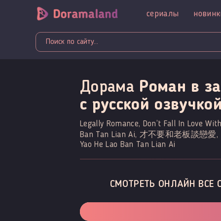
сериалы
новинк
Дорама
Роман в за
c русской озвучко
Legally Romance, Don’t Fall In Love Wit
Ban Tan Lian Ai, 才不要和老板談戀愛, Don’t F
Yao He Lao Ban Tan Lian Ai
СМОТРЕТЬ ОНЛАЙН ВСЕ 