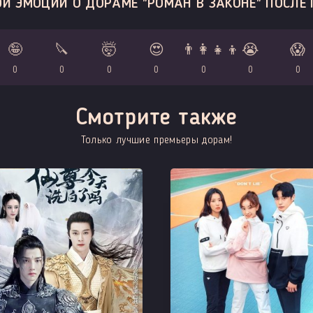
И ЭМОЦИИ О ДОРАМЕ "РОМАН В ЗАКОНЕ" ПОСЛЕ
🤪
🔪
🤯
😍
👨‍👩‍👧‍👦
😭
😱
0
0
0
0
0
0
0
Смотрите также
Только лучшие премьеры дорам!