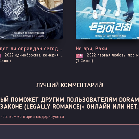
е серии
Все серии
Будет ли оправдан сегодня господин Бессмертный
Не ври, Рахи
2022
единоборства, комедия, сянься, фэнтези
2022
первая любовь, про молодость и любовь, рома
7.6
Сезон)
(1 Сезон)
ЛУЧШИЙ КОММЕНТАРИЙ!
ОРЫЙ ПОМОЖЕТ ДРУГИМ ПОЛЬЗОВАТЕЛЯМ DORAM
ЗАКОНЕ (LEGALLY ROMANCE)» ОНЛАЙН ИЛИ НЕТ.
ков. комментарии модерируются