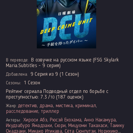
В озвучке на русском языке (FSG Skylark
В переводе:
Maria.Subtitles - 9 серия)
9 Серия из 9 (1 Сезон)
Добавлена:
1 Сезон
Сезоны:
Рейтинг сериала Подводный отдел по борьбе с
преступностью:
7.3
/
(
187
оценок)
10
детектив
,
драма
,
мистика
,
криминал
,
Жанр:
расследование
,
триллер
Хироси Абэ
,
Рюсэй Ёкохама
,
Аннэ Накамура
,
Актеры:
Икудзабуро Ямадзаки
,
Сюри
,
Мицуоми Такахаси
,
Таиику
Окадзаки
,
Микако Итикава
,
Сёта Сюнпутэи
,
Норихико