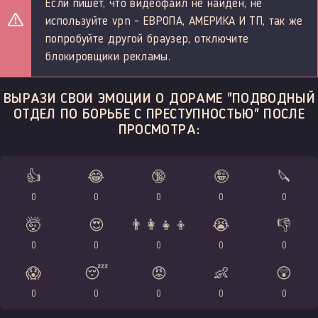
Если пишет, что видеофайл не найден, не
используйте vpn - ЕВРОПА, АМЕРИКА И ТП, так же
попробуйте другой браузер, отключите
блокировщики рекламы.
ВЫРАЗИ СВОИ ЭМОЦИИ О ДОРАМЕ "ПОДВОДНЫЙ
ОТДЕЛ ПО БОРЬБЕ С ПРЕСТУПНОСТЬЮ" ПОСЛЕ
ПРОСМОТРА:
👍
😂
🔞
🤪
🔪
0
0
0
0
0
🤯
😍
👨‍👩‍👧‍👦
😭
👎
0
0
0
0
0
😱
😴
😡
👶
😲
0
0
0
0
0