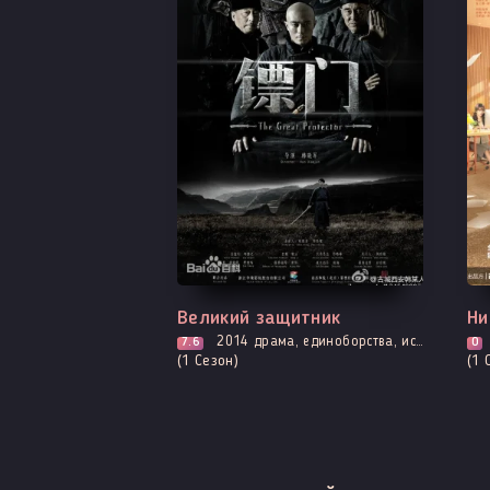
Все серии
Вс
Великий защитник
Ни
2014
драма, единоборства, история
7.6
0
(1 Сезон)
(1 