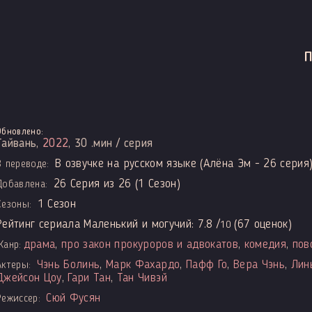
Обновлено:
Тайвань,
2022
, 30 .мин / серия
В озвучке на русском языке (Алёна Эм - 26 серия
В переводе:
26 Серия из 26 (1 Сезон)
Добавлена:
1 Сезон
Сезоны:
Рейтинг сериала Маленький и могучий:
7.8
/
(
67
оценок)
10
драма
,
про закон прокуроров и адвокатов
,
комедия
,
пов
Жанр:
Чэнь Болинь
,
Марк Фахардо
,
Пафф Го
,
Вера Чэнь
,
Лин
Актеры:
Джейсон Цоу
,
Гари Тан
,
Тан Чивэй
Сюй Фусян
Режиссер: