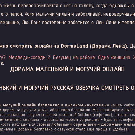
го жизнь переворачивается с ног на голову, когда однажды 
его папой. Хотя мальчик милый и заботливый, недоверчивый 
 вершине, Лю Ланг постепенно заботится о Лян Ляне и теплее
жно смотреть онлайн на DormaLand (Дорама Ленд).
Да
гу?
Медведи-соседи 2
Безумец на районе
Одна женщина
е.
ДОРАМА МАЛЕНЬКИЙ И МОГУЧИЙ ОНЛАЙН
ЬКИЙ И МОГУЧИЙ РУССКАЯ ОЗВУЧКА СМОТРЕТЬ О
и могучий онлайн бесплатно в высоком качестве
на нашем сайте.
 дорам на русском языке абсолютно бесплатно. Мы гарантируем высок
фессионально озвучены нашей командой Softbox (софтбокс), а также с
м смотреть сериалы и дорамы на любом устройстве - будь то телефон н
ожность насладиться своими любимыми
сериалами и дорамами онлай
сериалы и дорамы бесплатно с озвучкой стало еще проще и удобнее!