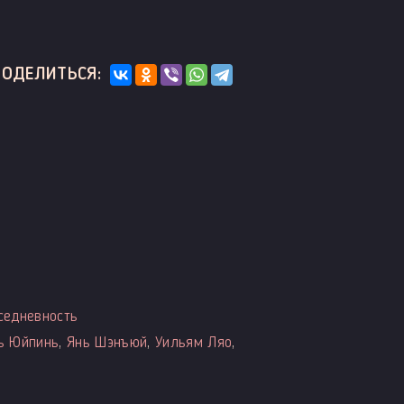
ПОДЕЛИТЬСЯ:
)
седневность
ь Юйпинь
,
Янь Шэнъюй
,
Уильям Ляо
,