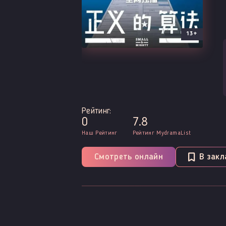
13+
Рейтинг:
0
7.8
Наш Рейтинг
Рейтинг MydramaList
Смотреть онлайн
В закл