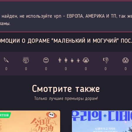
 найден, не используйте vpn - ЕВРОПА, АМЕРИКА И ТП, так ж
ламы.
ЭМОЦИИ О ДОРАМЕ "МАЛЕНЬКИЙ И МОГУЧИЙ" ПОС
🔪
🤯
😍
👨‍👩‍👧‍👦
😭
👎
😱
0
0
0
0
0
0
0
Смотрите также
Только лучшие премьеры дорам!