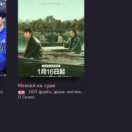
Все серии
Моисей на суше
иков
2023
дружба, драма, мистика, убийство, адаптация новел, расследование, триллер, смерть
7.8
(1 Сезон)