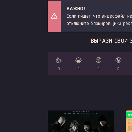
ВАЖНО!
Если пишет, что видеофайл не
отключите блокировщики рек
ВЫРАЗИ СВОИ 
👍
😂
🔞
🤪
0
0
0
0