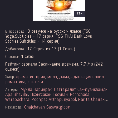
13+
В озвучке на русском языке (FSG
В переводе:
Yoga.Subtitles - 17 серия, FSG THAI Dark Love
Stories.Subtitles - 14 серия)
17 Серия из 17 (1 Сезон)
Добавлена:
1 Сезон
Сезоны:
Рейтинг сериала Заклинание времени:
7.7
/
(
242
10
оценки)
драма
,
история
,
мелодрама
,
адаптация новел
,
Жанр:
романтика
,
фэнтези
Мукда Наринрак
,
Паттарадет Са-нгуанквамди
,
Актеры:
Apa Bhavilai
,
Пхонгсакон Тосуван
,
Pornchada
Warapachara
,
Poonpat Atthapunyapol
,
Parita Chairak
,
Anisa Nugraha
,
Kochakorn Songsangterm
,
Nakintorn
Chajchavan Saswatgloon
Режиссер:
Passayawan