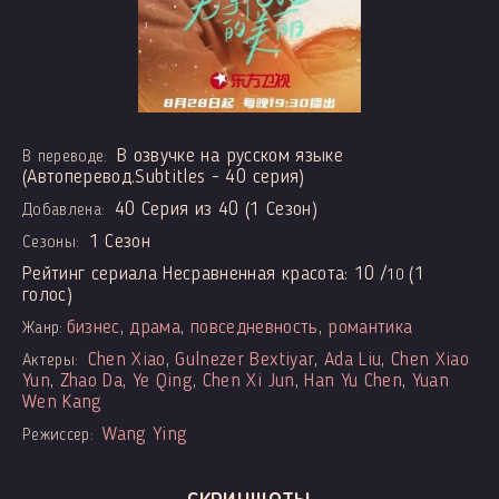
В озвучке на русском языке
В переводе:
(Автоперевод.Subtitles - 40 серия)
40 Серия из 40 (1 Сезон)
Добавлена:
1 Сезон
Сезоны:
Рейтинг сериала Несравненная красота:
10
/
(
1
10
голос)
бизнес
,
драма
,
повседневность
,
романтика
Жанр:
Chen Xiao
,
Gulnezer Bextiyar
,
Ada Liu
,
Chen Xiao
Актеры:
Yun
,
Zhao Da
,
Ye Qing
,
Chen Xi Jun
,
Han Yu Chen
,
Yuan
Wen Kang
Wang Ying
Режиссер: