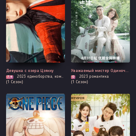
Все серии
Все серии
Девушка с озера Цзянху
Уважаемый мистер Одиночество
2023
единоборства, комедия, расследование, романтика
2023
романтика
7.4
0
(1 Сезон)
(1 Сезон)