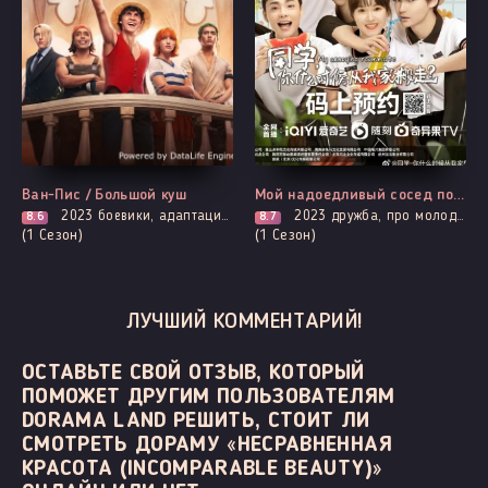
Все серии
Все серии
Ван-Пис / Большой куш
Мой надоедливый сосед по комнате
2023
боевики, адаптация манги, комедия, криминал, приключения, фэнтези
2023
дружба, про молодость и любовь, романтика
8.6
8.7
(1 Сезон)
(1 Сезон)
ЛУЧШИЙ КОММЕНТАРИЙ!
ОСТАВЬТЕ СВОЙ ОТЗЫВ, КОТОРЫЙ
ПОМОЖЕТ ДРУГИМ ПОЛЬЗОВАТЕЛЯМ
DORAMA LAND РЕШИТЬ, СТОИТ ЛИ
СМОТРЕТЬ ДОРАМУ «НЕСРАВНЕННАЯ
КРАСОТА (INCOMPARABLE BEAUTY)»