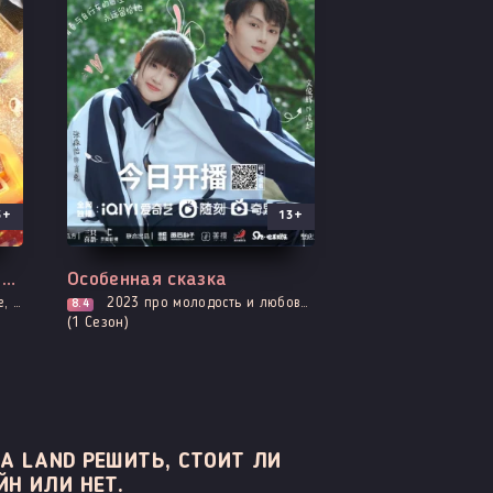
5+
13+
Все серии
Дива с необитаемого острова
Особенная сказка
тика
2023
про молодость и любовь, романтика
8.4
(1 Сезон)
A LAND РЕШИТЬ, СТОИТ ЛИ
ЙН ИЛИ НЕТ.