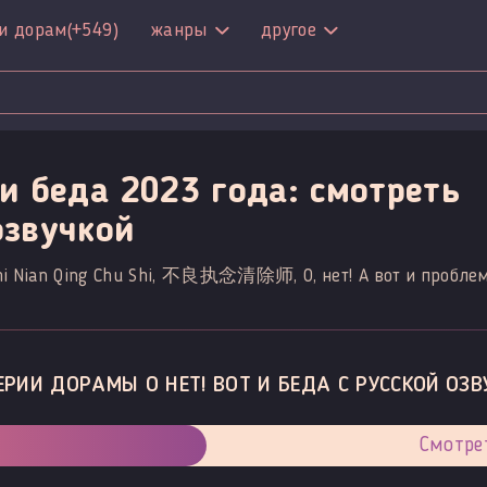
и дорам
(+549)
жанры
другое
 и беда 2023 года: смотреть
озвучкой
 Zhi Nian Qing Chu Shi, 不良执念清除师, О, нет! А вот и проблем
ЕРИИ ДОРАМЫ О НЕТ! ВОТ И БЕДА С РУССКОЙ ОЗВ
Смотре