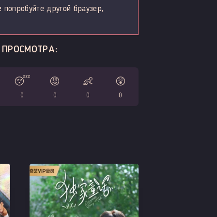
е попробуйте другой браузер,
Е ПРОСМОТРА:
😴
😡
👶
😲
0
0
0
0