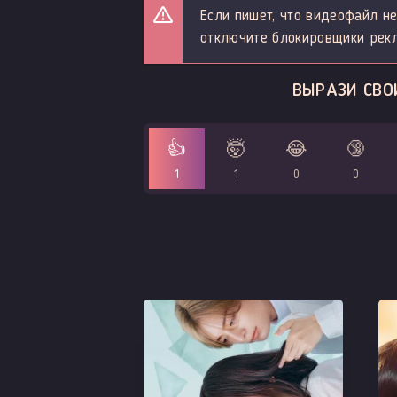
Если пишет, что видеофайл не
отключите блокировщики рек
ВЫРАЗИ СВОИ
👍
🤯
😂
🔞
1
1
0
0