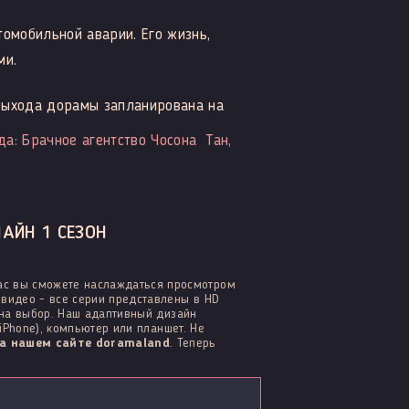
томобильной аварии. Его жизнь,
ми.
выхода дорамы запланирована на
да: Брачное агентство Чосона
Тан,
ЛАЙН 1 СЕЗОН
ас вы сможете наслаждаться просмотром
видео - все серии представлены в HD
 на выбор. Наш адаптивный дизайн
iPhone), компьютер или планшет. Не
а нашем сайте doramaland
. Теперь