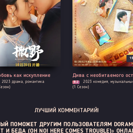
1
е серии
Все серии
бовь как искупление
2023
драма, романтика
2023
комедия, музыкальные, повседневность, роман
8.2
Сезон)
(1 Сезон)
ЛУЧШИЙ КОММЕНТАРИЙ!
ОРЫЙ ПОМОЖЕТ ДРУГИМ ПОЛЬЗОВАТЕЛЯМ DORAM
Т И БЕДА (OH NO! HERE COMES TROUBLE)» ОНЛА