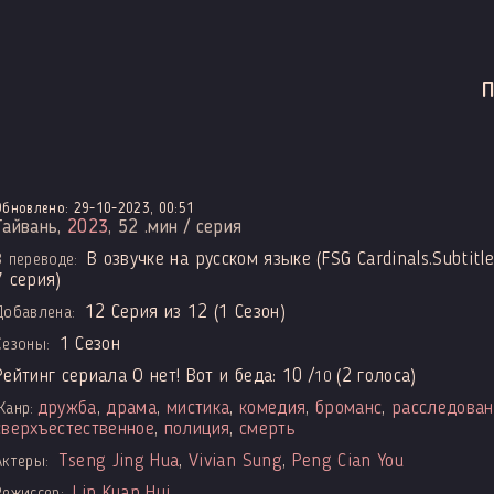
Обновлено: 29-10-2023, 00:51
Тайвань,
2023
, 52 .мин / серия
В озвучке на русском языке (FSG Cardinals.Subtitle
В переводе:
7 серия)
12 Серия из 12 (1 Сезон)
Добавлена:
1 Сезон
Сезоны:
Рейтинг сериала О нет! Вот и беда:
10
/
(
2
голоса)
10
дружба
,
драма
,
мистика
,
комедия
,
броманс
,
расследован
Жанр:
сверхъестественное
,
полиция
,
смерть
Tseng Jing Hua
,
Vivian Sung
,
Peng Cian You
Актеры:
Lin Kuan Hui