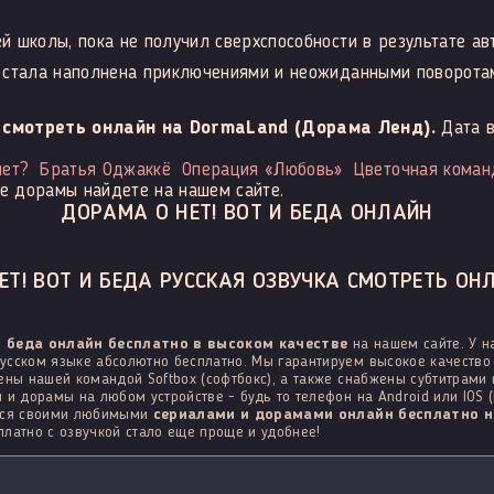
 школы, пока не получил сверхспособности в результате ав
ь стала наполнена приключениями и неожиданными поворота
о смотреть онлайн на DormaLand (Дорама Ленд).
Дата 
нет?
Братья Оджаккё
Операция «Любовь»
Цветочная коман
е дорамы найдете на нашем сайте.
ДОРАМА О НЕТ! ВОТ И БЕДА ОНЛАЙН
Т! ВОТ И БЕДА РУССКАЯ ОЗВУЧКА СМОТРЕТЬ ОН
и беда онлайн бесплатно в высоком качестве
на нашем сайте. У н
усском языке абсолютно бесплатно. Мы гарантируем высокое качество 
ены нашей командой Softbox (софтбокс), а также снабжены субтитрами
 и дорамы на любом устройстве - будь то телефон на Android или IOS (
ться своими любимыми
сериалами и дорамами онлайн бесплатно н
латно с озвучкой стало еще проще и удобнее!