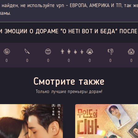
 найден, не используйте vpn - ЕВРОПА, АМЕРИКА И ТП, так ж
ламы.
 ЭМОЦИИ О ДОРАМЕ "О НЕТ! ВОТ И БЕДА" ПОСЛ
🤪
🔪
😍
👨‍👩‍👧‍👦
😭
👎
😱
0
0
0
0
0
0
0
Смотрите также
Только лучшие премьеры дорам!